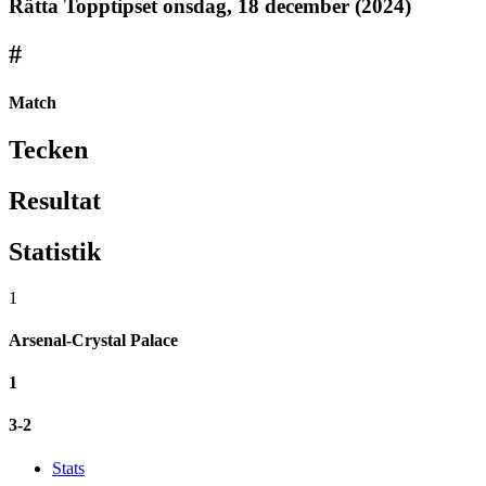
Rätta Topptipset
onsdag, 18 december (2024)
#
Match
Tecken
Resultat
Statistik
1
Arsenal-Crystal Palace
1
3-2
Stats