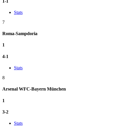
1-1
Stats
7
Roma-Sampdoria
1
4-1
Stats
8
Arsenal WFC-Bayern München
1
3-2
Stats