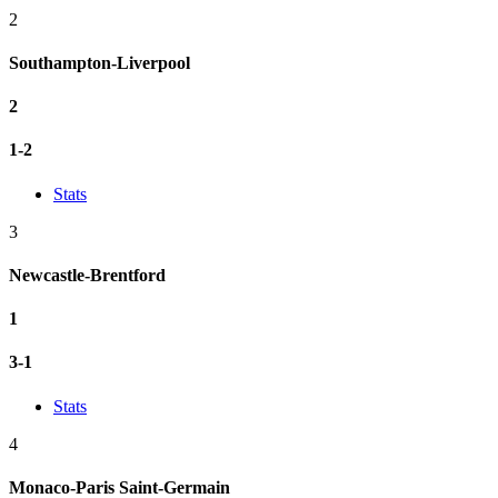
2
Southampton-Liverpool
2
1-2
Stats
3
Newcastle-Brentford
1
3-1
Stats
4
Monaco-Paris Saint-Germain