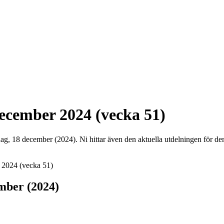
december 2024 (vecka 51)
dag, 18 december (2024). Ni hittar även den aktuella utdelningen för den
 2024 (vecka 51)
mber (2024)