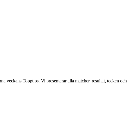
na veckans Topptips. Vi presenterar alla matcher, resultat, tecken och