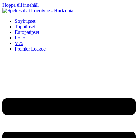
Hoppa till innehåll
Stryktipset
Topptipset
Europatipset
Lotto
V75
Premier League