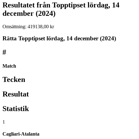
Resultatet från Topptipset
lördag, 14
december (2024)
Omsättning:
419138,00
kr
Rätta Topptipset
lördag, 14 december (2024)
#
Match
Tecken
Resultat
Statistik
1
Cagliari-Atalanta