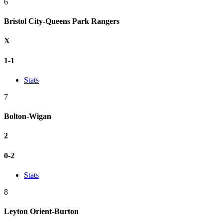
6
Bristol City-Queens Park Rangers
X
1-1
Stats
7
Bolton-Wigan
2
0-2
Stats
8
Leyton Orient-Burton