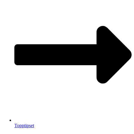
Topptipset