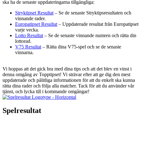
ska ha de senaste uppdateringarna tillgängliga:
Stryktipset Resultat
– Se de senaste Stryktipsresultaten och
vinnande rader.
Europatipset Resultat
– Uppdaterade resultat från Europatipset
varje vecka.
Lotto Resultat
– Se de senaste vinnande numren och rätta din
lottorad.
V75 Resultat
– Rätta dina V75-spel och se de senaste
vinnarna.
Vi hoppas att det gick bra med dina tips och att det blev en vinst i
denna omgång av Topptipset! Vi strävar efter att ge dig den mest
uppdaterade och pålitliga informationen för att du enkelt ska kunna
rätta dina rader och följa alla matcher. Tack för att du använder vår
tjänst, och lycka till i kommande omgångar!
Spelresultat