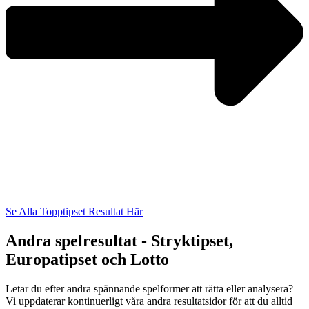
Se Alla Topptipset Resultat Här
Andra spelresultat - Stryktipset,
Europatipset och Lotto
Letar du efter andra spännande spelformer att rätta eller analysera?
Vi uppdaterar kontinuerligt våra andra resultatsidor för att du alltid