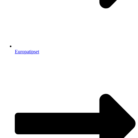
Europatipset