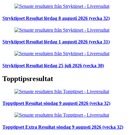
Stryktipset Resultat lördag 8 augusti 2026 (vecka 32)
Stryktipset Resultat lördag 1 augusti 2026 (vecka 31)
Stryktipset Resultat lördag 25 juli 2026 (vecka 30)
Topptipsresultat
Topptipset Resultat söndag 9 augusti 2026 (vecka 32)
Topptipset Extra Resultat söndag 9 augusti 2026 (vecka 32)