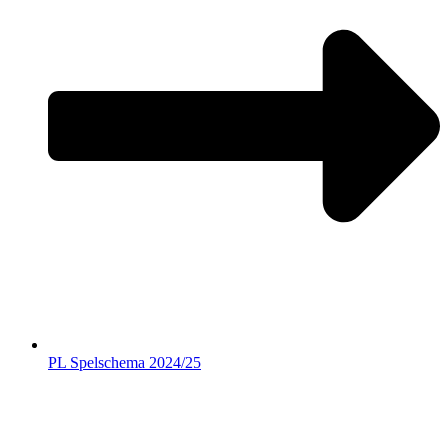
PL Spelschema 2024/25