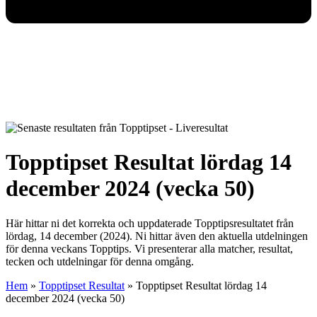
Topptipset Resultat lördag 14
december 2024 (vecka 50)
Här hittar ni det korrekta och uppdaterade Topptipsresultatet från
lördag, 14 december (2024). Ni hittar även den aktuella utdelningen
för denna veckans Topptips. Vi presenterar alla matcher, resultat,
tecken och utdelningar för denna omgång.
Hem
»
Topptipset Resultat
»
Topptipset Resultat lördag 14
december 2024 (vecka 50)