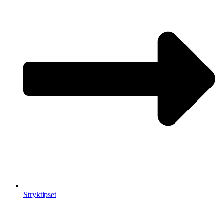
Stryktipset