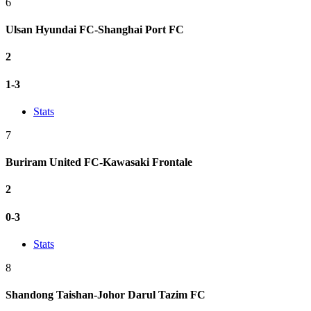
6
Ulsan Hyundai FC-Shanghai Port FC
2
1-3
Stats
7
Buriram United FC-Kawasaki Frontale
2
0-3
Stats
8
Shandong Taishan-Johor Darul Tazim FC