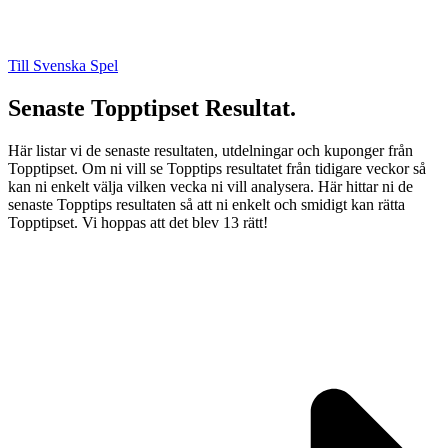
Till Svenska Spel
Senaste Topptipset Resultat.
Här listar vi de senaste resultaten, utdelningar och kuponger från
Topptipset. Om ni vill se Topptips resultatet från tidigare veckor så
kan ni enkelt välja vilken vecka ni vill analysera. Här hittar ni de
senaste Topptips resultaten så att ni enkelt och smidigt kan rätta
Topptipset. Vi hoppas att det blev 13 rätt!