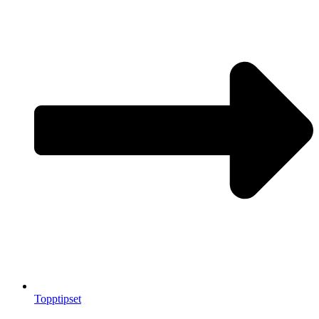
Topptipset