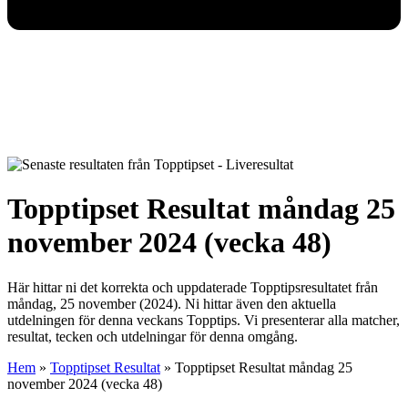
Topptipset Resultat måndag 25
november 2024 (vecka 48)
Här hittar ni det korrekta och uppdaterade Topptipsresultatet från
måndag, 25 november (2024). Ni hittar även den aktuella
utdelningen för denna veckans Topptips. Vi presenterar alla matcher,
resultat, tecken och utdelningar för denna omgång.
Hem
»
Topptipset Resultat
»
Topptipset Resultat måndag 25
november 2024 (vecka 48)