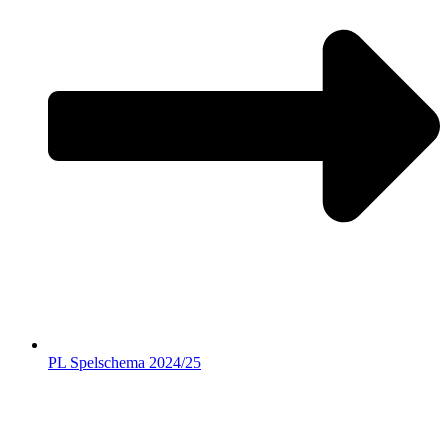
PL Spelschema 2024/25