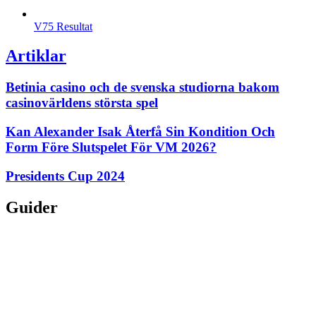
V75 Resultat
Artiklar
Betinia casino och de svenska studiorna bakom
casinovärldens största spel
Kan Alexander Isak Återfå Sin Kondition Och
Form Före Slutspelet För VM 2026?
Presidents Cup 2024
Guider