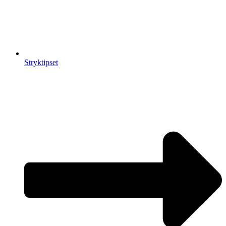
Stryktipset