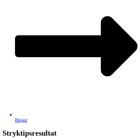
Blogg
Stryktipsresultat