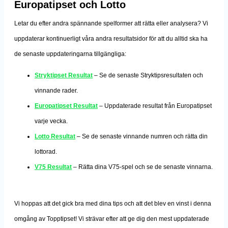
Europatipset och Lotto
Letar du efter andra spännande spelformer att rätta eller analysera? Vi
uppdaterar kontinuerligt våra andra resultatsidor för att du alltid ska ha
de senaste uppdateringarna tillgängliga:
Stryktipset Resultat
– Se de senaste Stryktipsresultaten och
vinnande rader.
Europatipset Resultat
– Uppdaterade resultat från Europatipset
varje vecka.
Lotto Resultat
– Se de senaste vinnande numren och rätta din
lottorad.
V75 Resultat
– Rätta dina V75-spel och se de senaste vinnarna.
Vi hoppas att det gick bra med dina tips och att det blev en vinst i denna
omgång av Topptipset! Vi strävar efter att ge dig den mest uppdaterade