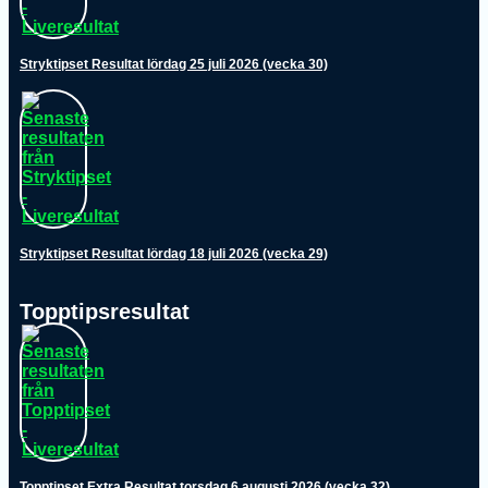
Stryktipset Resultat lördag 25 juli 2026 (vecka 30)
Stryktipset Resultat lördag 18 juli 2026 (vecka 29)
Topptipsresultat
Topptipset Extra Resultat torsdag 6 augusti 2026 (vecka 32)