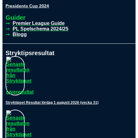
Presidents Cup 2024
Guider
Premier League Guide
PL Spelschema 2024/25
Blogg
Stryktipsresultat
Stryktipset Resultat lördag 1 augusti 2026 (vecka 31)