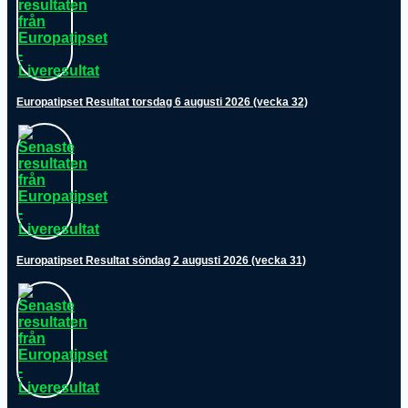
Europatipset Resultat torsdag 6 augusti 2026 (vecka 32)
Europatipset Resultat söndag 2 augusti 2026 (vecka 31)