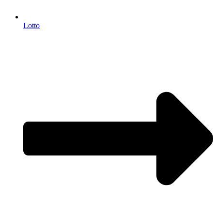
Lotto