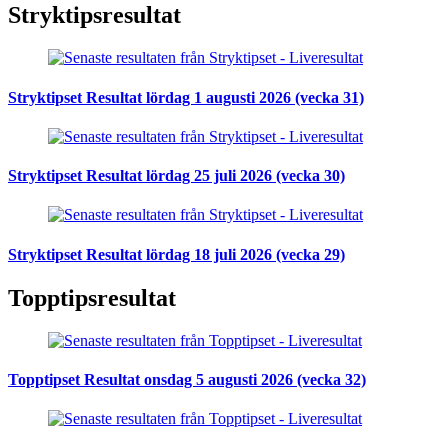
Stryktipsresultat
Stryktipset Resultat lördag 1 augusti 2026 (vecka 31)
Stryktipset Resultat lördag 25 juli 2026 (vecka 30)
Stryktipset Resultat lördag 18 juli 2026 (vecka 29)
Topptipsresultat
Topptipset Resultat onsdag 5 augusti 2026 (vecka 32)