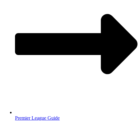
Premier League Guide