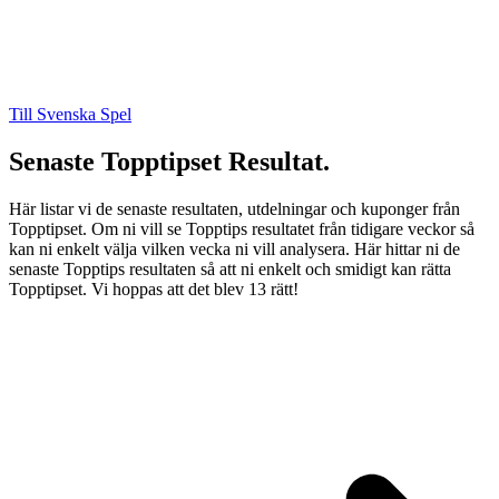
Till Svenska Spel
Senaste Topptipset Resultat.
Här listar vi de senaste resultaten, utdelningar och kuponger från
Topptipset. Om ni vill se Topptips resultatet från tidigare veckor så
kan ni enkelt välja vilken vecka ni vill analysera. Här hittar ni de
senaste Topptips resultaten så att ni enkelt och smidigt kan rätta
Topptipset. Vi hoppas att det blev 13 rätt!