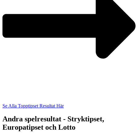
Se Alla Topptipset Resultat Här
Andra spelresultat - Stryktipset,
Europatipset och Lotto