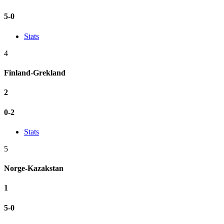
5-0
Stats
4
Finland-Grekland
2
0-2
Stats
5
Norge-Kazakstan
1
5-0