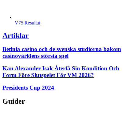
V75 Resultat
Artiklar
Betinia casino och de svenska studiorna bakom
casinovärldens största spel
Kan Alexander Isak Återfå Sin Kondition Och
Form Före Slutspelet För VM 2026?
Presidents Cup 2024
Guider