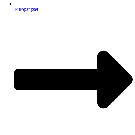
Europatipset