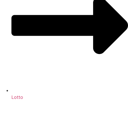
Lotto