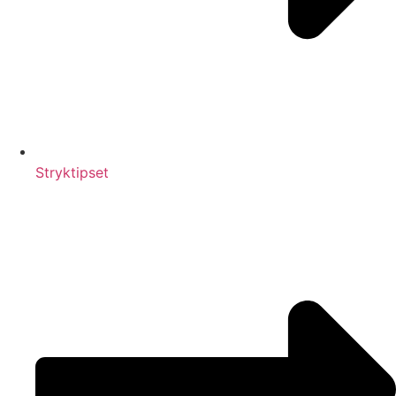
Stryktipset