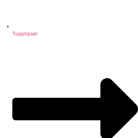
Topptipset