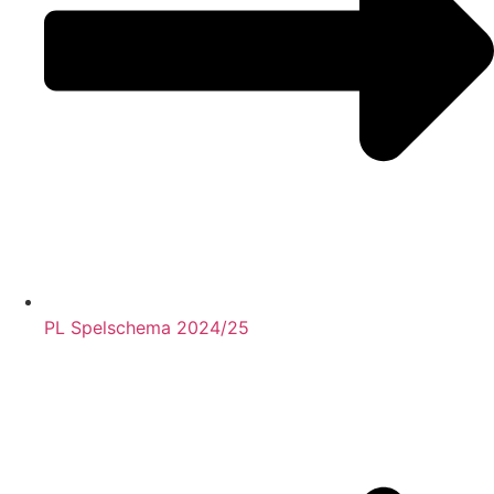
PL Spelschema 2024/25