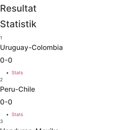
Resultat
Statistik
1
Uruguay-Colombia
0-0
Stats
2
Peru-Chile
0-0
Stats
3