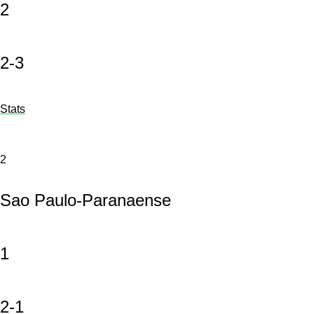
2
2-3
Stats
2
Sao Paulo-Paranaense
1
2-1