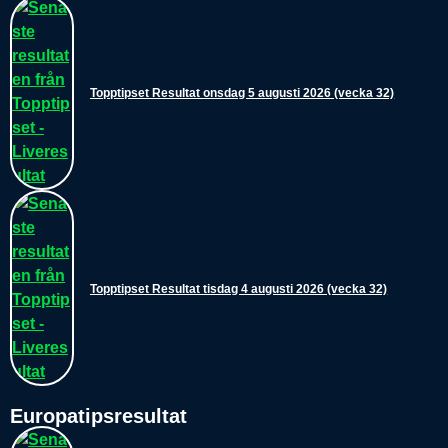
Topptipset Resultat onsdag 5 augusti 2026 (vecka 32)
Topptipset Resultat tisdag 4 augusti 2026 (vecka 32)
Europatipsresultat