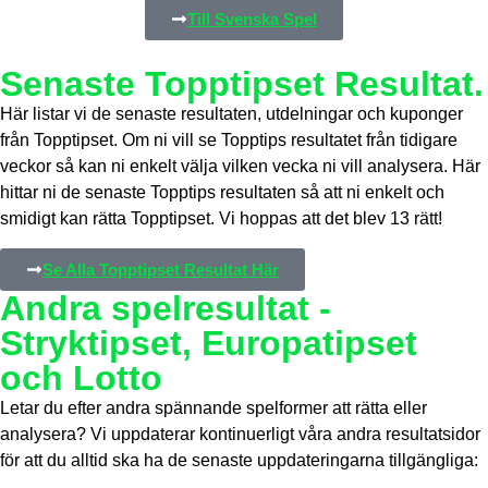
Till Svenska Spel
Senaste Topptipset Resultat.
Här listar vi de senaste resultaten, utdelningar och kuponger
från Topptipset. Om ni vill se Topptips resultatet från tidigare
veckor så kan ni enkelt välja vilken vecka ni vill analysera. Här
hittar ni de senaste Topptips resultaten så att ni enkelt och
smidigt kan rätta Topptipset. Vi hoppas att det blev 13 rätt!
Se Alla Topptipset Resultat Här
Andra spelresultat -
Stryktipset, Europatipset
och Lotto
Letar du efter andra spännande spelformer att rätta eller
analysera? Vi uppdaterar kontinuerligt våra andra resultatsidor
för att du alltid ska ha de senaste uppdateringarna tillgängliga: