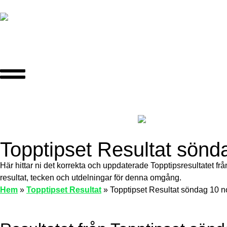
Topptipset Resultat sön
Här hittar ni det korrekta och uppdaterade Topptipsresultatet f
resultat, tecken och utdelningar för denna omgång.
Hem
»
Topptipset Resultat
»
Topptipset Resultat söndag 10 