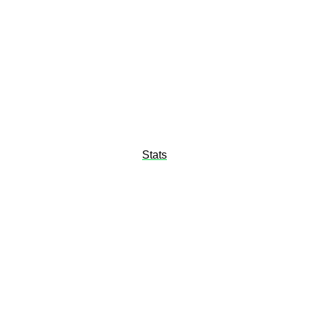
Stats