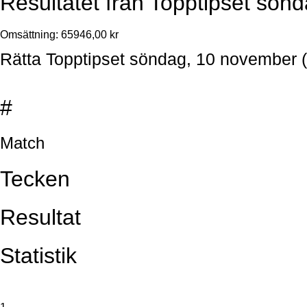
Resultatet från Topptipset
sönd
Omsättning:
65946,00
kr
Rätta Topptipset
söndag, 10 november 
#
Match
Tecken
Resultat
Statistik