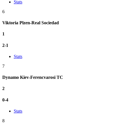
Stats
6
Viktoria Plzen-Real Sociedad
1
2-1
Stats
7
Dynamo Kiev-Ferencvarosi TC
2
0-4
Stats
8