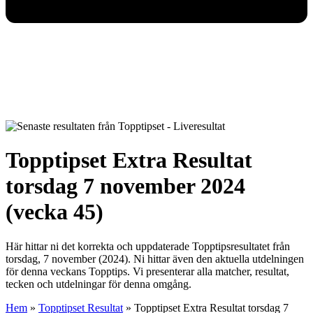
Topptipset Extra Resultat
torsdag 7 november 2024
(vecka 45)
Här hittar ni det korrekta och uppdaterade Topptipsresultatet från
torsdag, 7 november (2024). Ni hittar även den aktuella utdelningen
för denna veckans Topptips. Vi presenterar alla matcher, resultat,
tecken och utdelningar för denna omgång.
Hem
»
Topptipset Resultat
»
Topptipset Extra Resultat torsdag 7