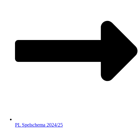
PL Spelschema 2024/25