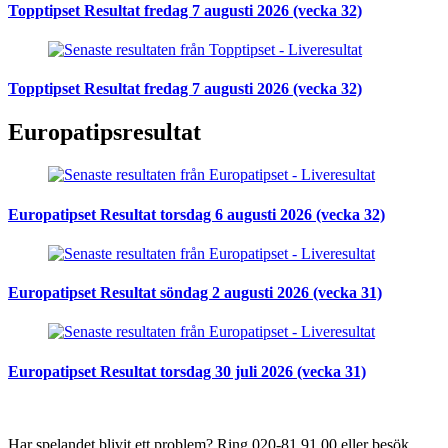
Topptipset Resultat fredag 7 augusti 2026 (vecka 32)
Topptipset Resultat fredag 7 augusti 2026 (vecka 32)
Europatipsresultat
Europatipset Resultat torsdag 6 augusti 2026 (vecka 32)
Europatipset Resultat söndag 2 augusti 2026 (vecka 31)
Europatipset Resultat torsdag 30 juli 2026 (vecka 31)
Har spelandet blivit ett problem? Ring 020-81 91 00 eller besök