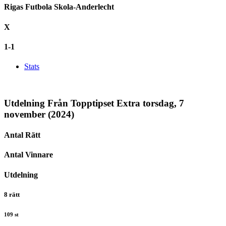
Rigas Futbola Skola-Anderlecht
X
1-1
Stats
Utdelning Från Topptipset Extra
torsdag, 7
november (2024)
Antal Rätt
Antal Vinnare
Utdelning
8 rätt
109
st