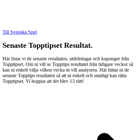
Till Svenska Spel
Senaste Topptipset Resultat.
Här listar vi de senaste resultaten, utdelningar och kuponger från
Topptipset. Om ni vill se Topptips resultatet från tidigare veckor så
kan ni enkelt välja vilken vecka ni vill analysera. Här hittar ni de
senaste Topptips resultaten så att ni enkelt och smidigt kan rätta
Topptipset. Vi hoppas att det blev 13 rätt!