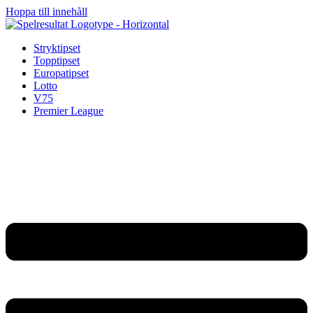
Hoppa till innehåll
Stryktipset
Topptipset
Europatipset
Lotto
V75
Premier League