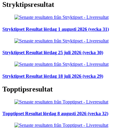
Stryktipsresultat
Stryktipset Resultat lördag 1 augusti 2026 (vecka 31)
Stryktipset Resultat lördag 25 juli 2026 (vecka 30)
Stryktipset Resultat lördag 18 juli 2026 (vecka 29)
Topptipsresultat
Topptipset Resultat lördag 8 augusti 2026 (vecka 32)