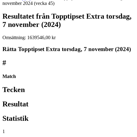
november 2024 (vecka 45)
Resultatet från Topptipset Extra
torsdag,
7 november (2024)
Omsättning:
1639546,00
kr
Rätta Topptipset Extra
torsdag, 7 november (2024)
#
Match
Tecken
Resultat
Statistik
1