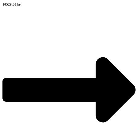
10529,00
kr