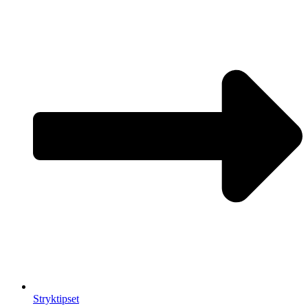
Stryktipset