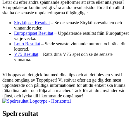
Letar du efter andra spännande spelformer att rätta eller analysera?
Vi uppdaterar kontinuerligt våra andra resultatsidor för att du alltid
ska ha de senaste uppdateringarna tillgängliga:
Stryktipset Resultat
– Se de senaste Stryktipsresultaten och
vinnande rader.
Europatipset Resultat
– Uppdaterade resultat från Europatipset
varje vecka.
Lotto Resultat
– Se de senaste vinnande numren och rätta din
lottorad.
V75 Resultat
– Rätta dina V75-spel och se de senaste
vinnarna.
Vi hoppas att det gick bra med dina tips och att det blev en vinst i
denna omgång av Topptipset! Vi strävar efter att ge dig den mest
uppdaterade och pålitliga informationen för att du enkelt ska kunna
rätta dina rader och följa alla matcher. Tack för att du använder vår
tjänst, och lycka till i kommande omgångar!
Spelresultat