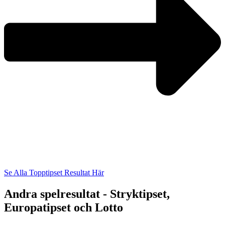
Se Alla Topptipset Resultat Här
Andra spelresultat - Stryktipset,
Europatipset och Lotto