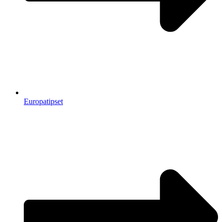
Europatipset