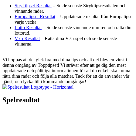
Stryktipset Resultat
– Se de senaste Stryktipsresultaten och
vinnande rader.
Europatipset Resultat
– Uppdaterade resultat från Europatipset
varje vecka.
Lotto Resultat
– Se de senaste vinnande numren och rätta din
lottorad.
V75 Resultat
– Rätta dina V75-spel och se de senaste
vinnarna.
Vi hoppas att det gick bra med dina tips och att det blev en vinst i
denna omgång av Topptipset! Vi strävar efter att ge dig den mest
uppdaterade och pålitliga informationen för att du enkelt ska kunna
rätta dina rader och följa alla matcher. Tack för att du använder vår
tjänst, och lycka till i kommande omgångar!
Spelresultat