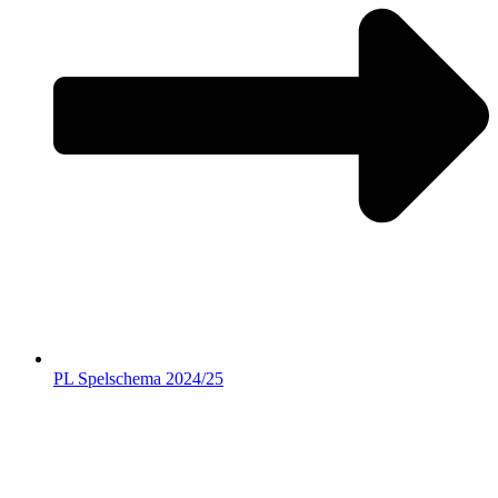
PL Spelschema 2024/25