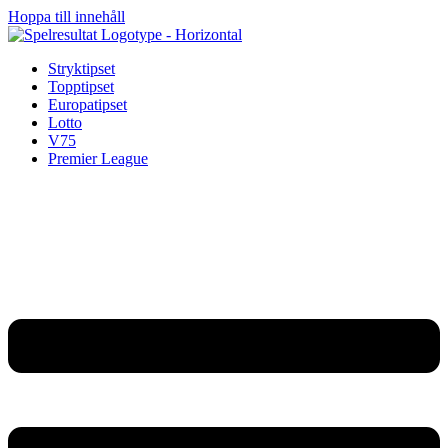
Hoppa till innehåll
Stryktipset
Topptipset
Europatipset
Lotto
V75
Premier League