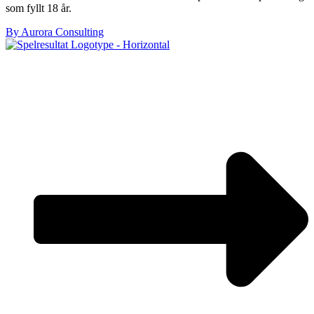
som fyllt 18 år.
By Aurora Consulting