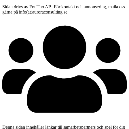
Sidan drivs av FouTho AB. För kontakt och annonsering, maila oss
gärna på info(at)auroraconsulting.se
Denna sidan innehåller länkar till samarbetspartners och spel för dig