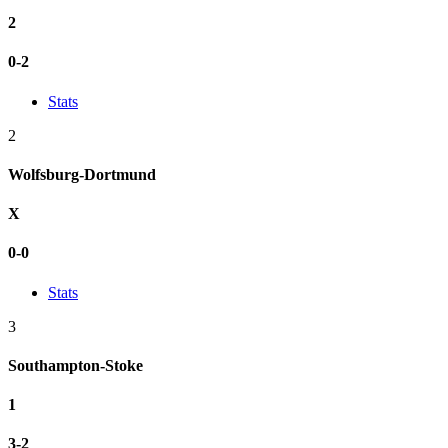
2
0-2
Stats
2
Wolfsburg-Dortmund
X
0-0
Stats
3
Southampton-Stoke
1
3-2