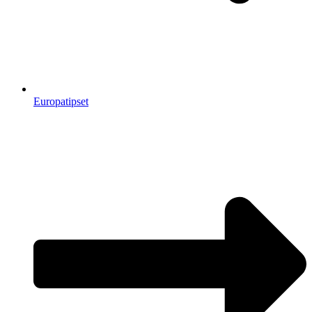
Europatipset