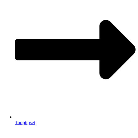
Topptipset