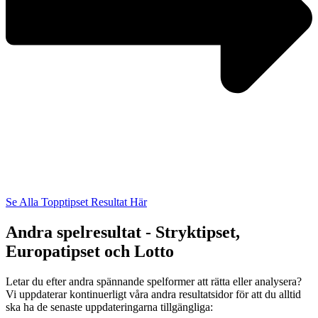
Se Alla Topptipset Resultat Här
Andra spelresultat - Stryktipset,
Europatipset och Lotto
Letar du efter andra spännande spelformer att rätta eller analysera?
Vi uppdaterar kontinuerligt våra andra resultatsidor för att du alltid
ska ha de senaste uppdateringarna tillgängliga: