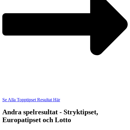
Se Alla Topptipset Resultat Här
Andra spelresultat - Stryktipset,
Europatipset och Lotto