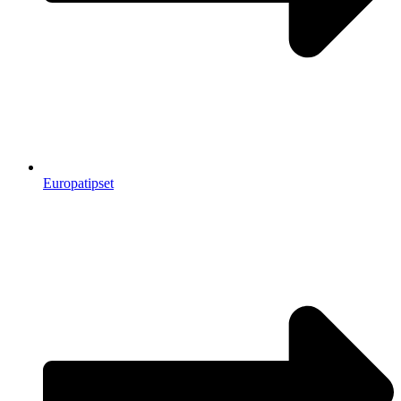
Europatipset