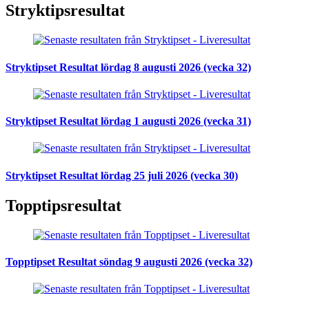
Stryktipsresultat
Stryktipset Resultat lördag 8 augusti 2026 (vecka 32)
Stryktipset Resultat lördag 1 augusti 2026 (vecka 31)
Stryktipset Resultat lördag 25 juli 2026 (vecka 30)
Topptipsresultat
Topptipset Resultat söndag 9 augusti 2026 (vecka 32)