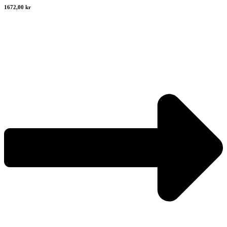
1672,00
kr