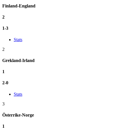
Finland-England
2
1-3
Stats
2
Grekland-Irland
1
2-0
Stats
3
Österrike-Norge
1