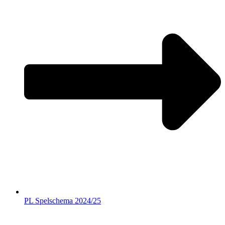
PL Spelschema 2024/25