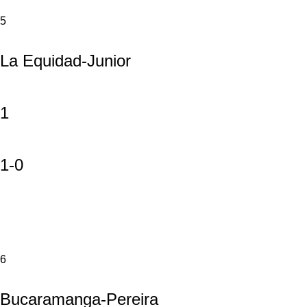
5
La Equidad-Junior
1
1-0
6
Bucaramanga-Pereira