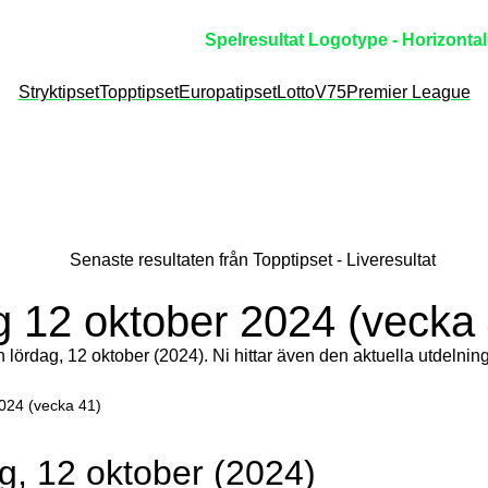
Stryktipset
Topptipset
Europatipset
Lotto
V75
Premier League
ag 12 oktober 2024 (vecka
ån lördag, 12 oktober (2024). Ni hittar även den aktuella utdelni
2024 (vecka 41)
g, 12 oktober (2024)