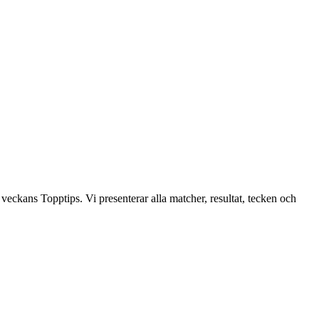
veckans Topptips. Vi presenterar alla matcher, resultat, tecken och