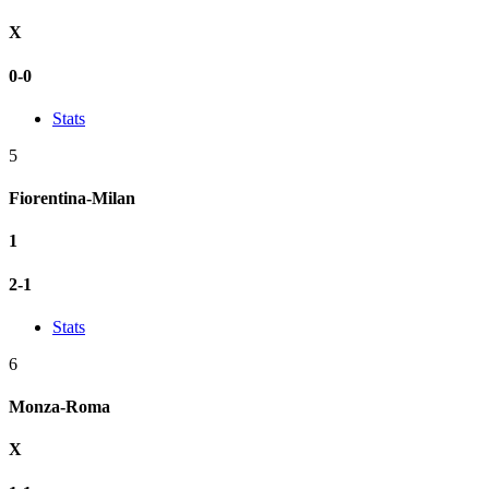
X
0-0
Stats
5
Fiorentina-Milan
1
2-1
Stats
6
Monza-Roma
X