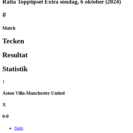
Rätta Topptipset Extra
söndag, 6 oktober (2024)
#
Match
Tecken
Resultat
Statistik
1
Aston Villa-Manchester United
X
0-0
Stats