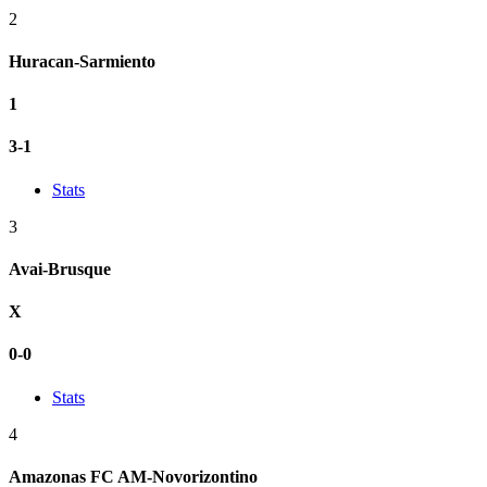
2
Huracan-Sarmiento
1
3-1
Stats
3
Avai-Brusque
X
0-0
Stats
4
Amazonas FC AM-Novorizontino