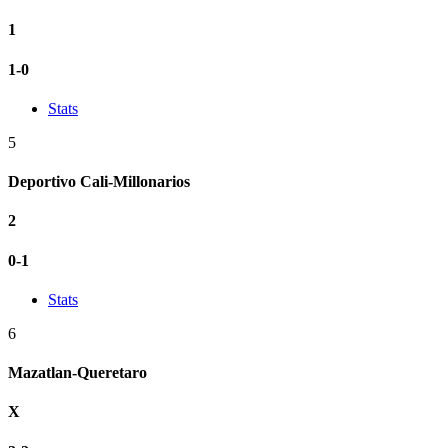
1
1-0
Stats
5
Deportivo Cali-Millonarios
2
0-1
Stats
6
Mazatlan-Queretaro
X