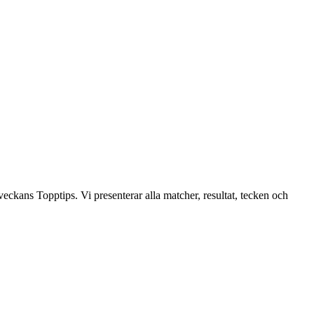
veckans Topptips. Vi presenterar alla matcher, resultat, tecken och