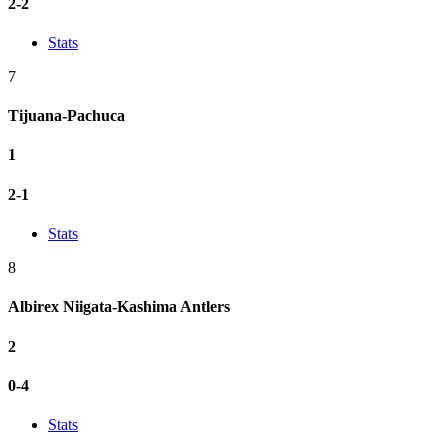
2-2
Stats
7
Tijuana-Pachuca
1
2-1
Stats
8
Albirex Niigata-Kashima Antlers
2
0-4
Stats