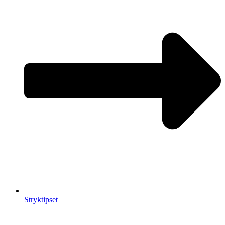
Stryktipset