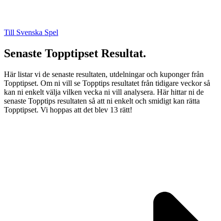
Till Svenska Spel
Senaste Topptipset Resultat.
Här listar vi de senaste resultaten, utdelningar och kuponger från
Topptipset. Om ni vill se Topptips resultatet från tidigare veckor så
kan ni enkelt välja vilken vecka ni vill analysera. Här hittar ni de
senaste Topptips resultaten så att ni enkelt och smidigt kan rätta
Topptipset. Vi hoppas att det blev 13 rätt!