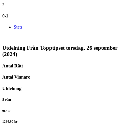
2
0-1
Stats
Utdelning Från Topptipset
torsdag, 26 september
(2024)
Antal Rätt
Antal Vinnare
Utdelning
8 rätt
968
st
1298,00
kr