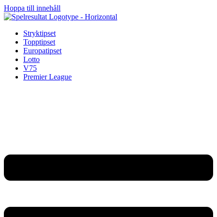
Hoppa till innehåll
Stryktipset
Topptipset
Europatipset
Lotto
V75
Premier League