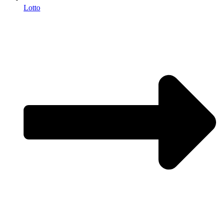
Lotto