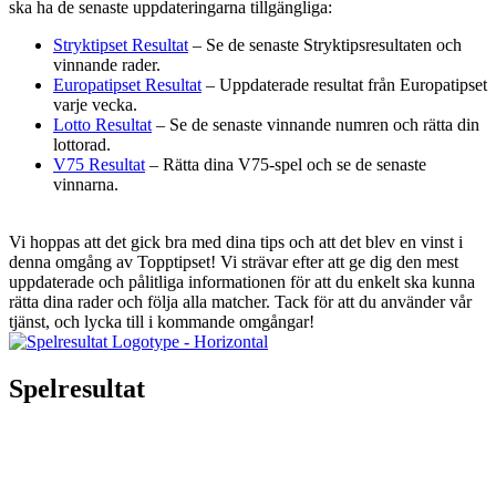
ska ha de senaste uppdateringarna tillgängliga:
Stryktipset Resultat
– Se de senaste Stryktipsresultaten och
vinnande rader.
Europatipset Resultat
– Uppdaterade resultat från Europatipset
varje vecka.
Lotto Resultat
– Se de senaste vinnande numren och rätta din
lottorad.
V75 Resultat
– Rätta dina V75-spel och se de senaste
vinnarna.
Vi hoppas att det gick bra med dina tips och att det blev en vinst i
denna omgång av Topptipset! Vi strävar efter att ge dig den mest
uppdaterade och pålitliga informationen för att du enkelt ska kunna
rätta dina rader och följa alla matcher. Tack för att du använder vår
tjänst, och lycka till i kommande omgångar!
Spelresultat