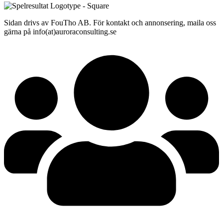
Sidan drivs av FouTho AB. För kontakt och annonsering, maila oss
gärna på info(at)auroraconsulting.se