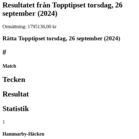
Resultatet från Topptipset
torsdag, 26
september (2024)
Omsättning:
1795136,00
kr
Rätta Topptipset
torsdag, 26 september (2024)
#
Match
Tecken
Resultat
Statistik
1
Hammarby-Häcken