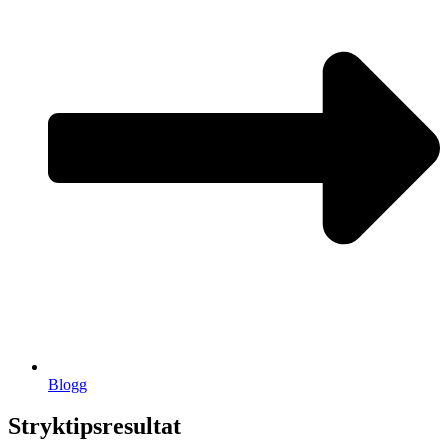
Blogg
Stryktipsresultat