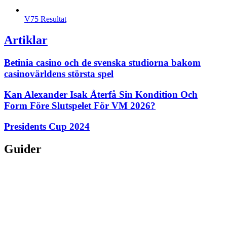
V75 Resultat
Artiklar
Betinia casino och de svenska studiorna bakom
casinovärldens största spel
Kan Alexander Isak Återfå Sin Kondition Och
Form Före Slutspelet För VM 2026?
Presidents Cup 2024
Guider