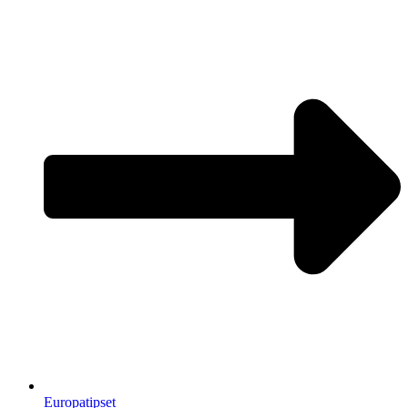
Europatipset