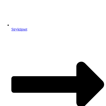
Stryktipset