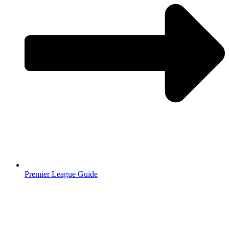
Premier League Guide