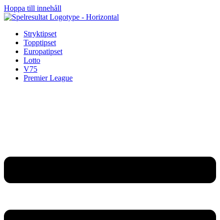
Hoppa till innehåll
Stryktipset
Topptipset
Europatipset
Lotto
V75
Premier League