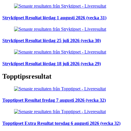
Stryktipset Resultat lördag 1 augusti 2026 (vecka 31)
Stryktipset Resultat lördag 25 juli 2026 (vecka 30)
Stryktipset Resultat lördag 18 juli 2026 (vecka 29)
Topptipsresultat
Topptipset Resultat fredag 7 augusti 2026 (vecka 32)
Topptipset Extra Resultat torsdag 6 augusti 2026 (vecka 32)