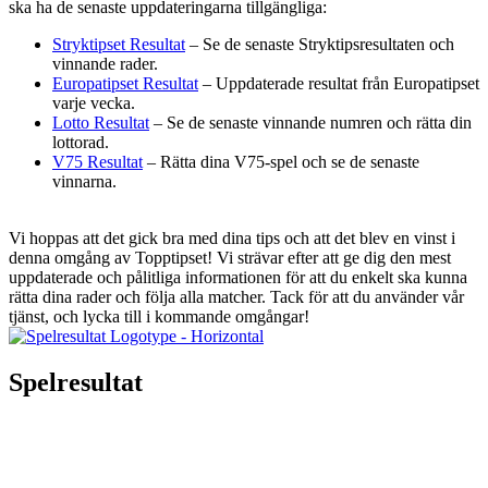
ska ha de senaste uppdateringarna tillgängliga:
Stryktipset Resultat
– Se de senaste Stryktipsresultaten och
vinnande rader.
Europatipset Resultat
– Uppdaterade resultat från Europatipset
varje vecka.
Lotto Resultat
– Se de senaste vinnande numren och rätta din
lottorad.
V75 Resultat
– Rätta dina V75-spel och se de senaste
vinnarna.
Vi hoppas att det gick bra med dina tips och att det blev en vinst i
denna omgång av Topptipset! Vi strävar efter att ge dig den mest
uppdaterade och pålitliga informationen för att du enkelt ska kunna
rätta dina rader och följa alla matcher. Tack för att du använder vår
tjänst, och lycka till i kommande omgångar!
Spelresultat