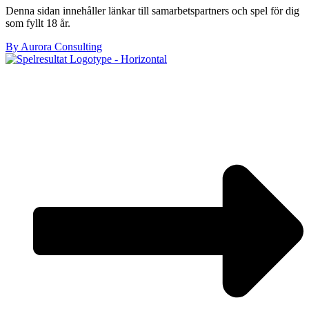
Denna sidan innehåller länkar till samarbetspartners och spel för dig
som fyllt 18 år.
By Aurora Consulting