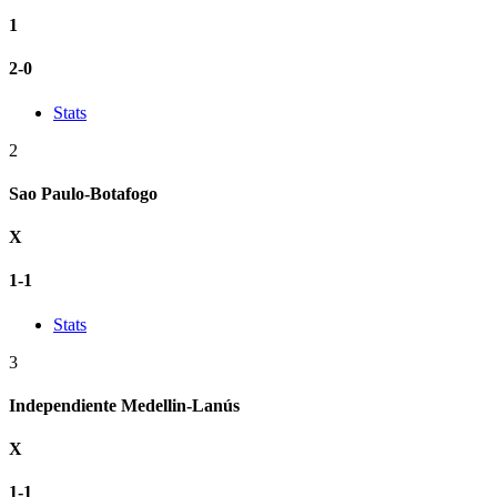
1
2-0
Stats
2
Sao Paulo-Botafogo
X
1-1
Stats
3
Independiente Medellin-Lanús
X
1-1