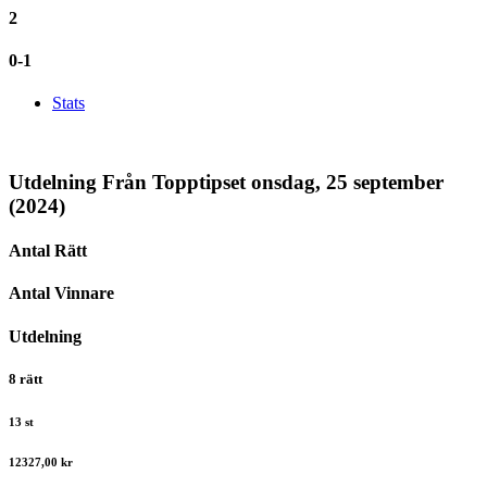
2
0-1
Stats
Utdelning Från Topptipset
onsdag, 25 september
(2024)
Antal Rätt
Antal Vinnare
Utdelning
8 rätt
13
st
12327,00
kr