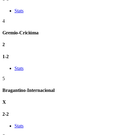
Stats
4
Gremio-Criciúma
2
1-2
Stats
5
Bragantino-Internacional
X
2-2
Stats