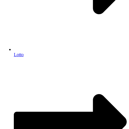
Lotto