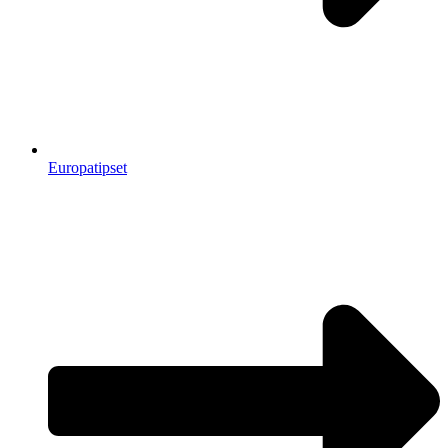
Europatipset