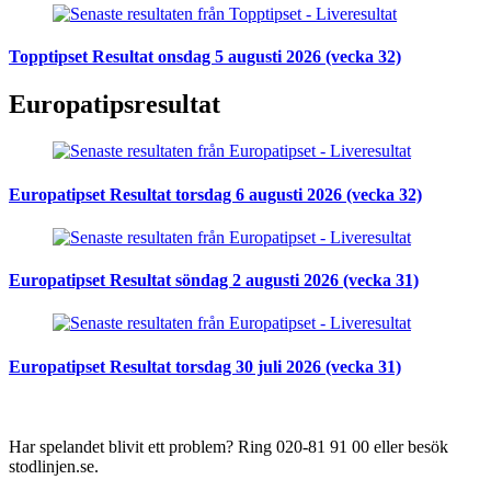
Topptipset Resultat onsdag 5 augusti 2026 (vecka 32)
Europatipsresultat
Europatipset Resultat torsdag 6 augusti 2026 (vecka 32)
Europatipset Resultat söndag 2 augusti 2026 (vecka 31)
Europatipset Resultat torsdag 30 juli 2026 (vecka 31)
Har spelandet blivit ett problem? Ring 020-81 91 00 eller besök
stodlinjen.se.