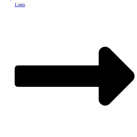
Lotto