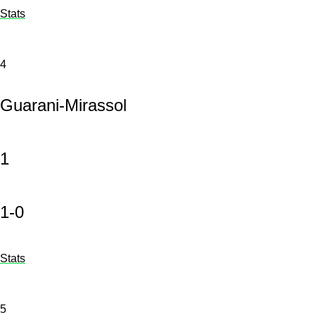
Stats
4
Guarani-Mirassol
1
1-0
Stats
5