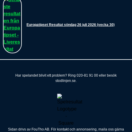
Europatipset Resultat söndag 26 juli 2026 (vecka 30)
Har spelandet blivit ett problem? Ring 020-81 91 00 eller besök
stodlinjen.se.
Sidan drivs av FouTho AB. För kontakt och annonsering, maila oss gärna