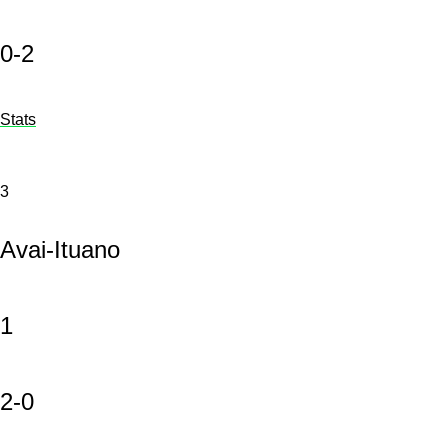
0-2
Stats
3
Avai-Ituano
1
2-0