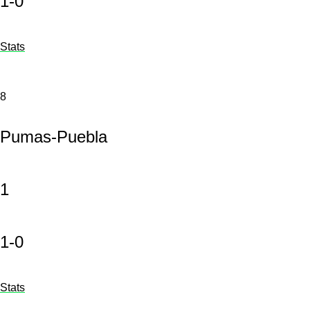
1-0
Stats
8
Pumas-Puebla
1
1-0
Stats