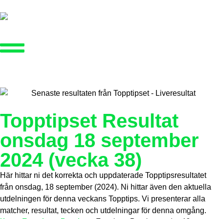
Topptipset Resultat
onsdag 18 september
2024 (vecka 38)
Här hittar ni det korrekta och uppdaterade Topptipsresultatet
från onsdag, 18 september (2024). Ni hittar även den aktuella
utdelningen för denna veckans Topptips. Vi presenterar alla
matcher, resultat, tecken och utdelningar för denna omgång.