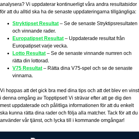
analysera? Vi uppdaterar kontinuerligt våra andra resultatsidor
för att du alltid ska ha de senaste uppdateringarna tillgängliga:
Stryktipset Resultat
– Se de senaste Stryktipsresultaten
och vinnande rader.
Europatipset Resultat
– Uppdaterade resultat från
Europatipset varje vecka.
Lotto Resultat
– Se de senaste vinnande numren och
rätta din lottorad.
V75 Resultat
– Rätta dina V75-spel och se de senaste
vinnarna.
Vi hoppas att det gick bra med dina tips och att det blev en vinst
i denna omgång av Topptipset! Vi strävar efter att ge dig den
mest uppdaterade och pålitliga informationen för att du enkelt
ska kunna rätta dina rader och följa alla matcher. Tack för att du
använder vår tjänst, och lycka till i kommande omgångar!