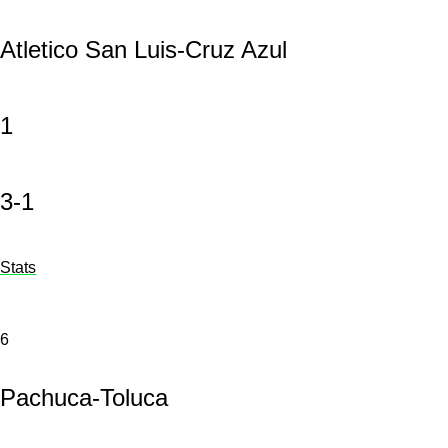
Atletico San Luis-Cruz Azul
1
3-1
Stats
6
Pachuca-Toluca