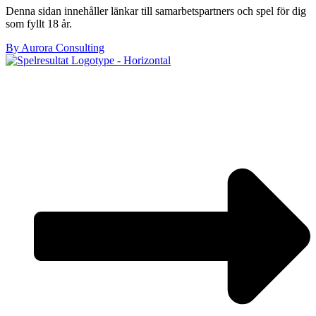
Denna sidan innehåller länkar till samarbetspartners och spel för dig
som fyllt 18 år.
By Aurora Consulting