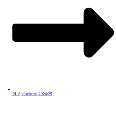
PL Spelschema 2024/25