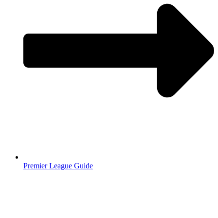
Premier League Guide