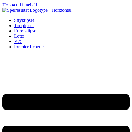
Hoppa till innehåll
Stryktipset
Topptipset
Europatipset
Lotto
V75
Premier League