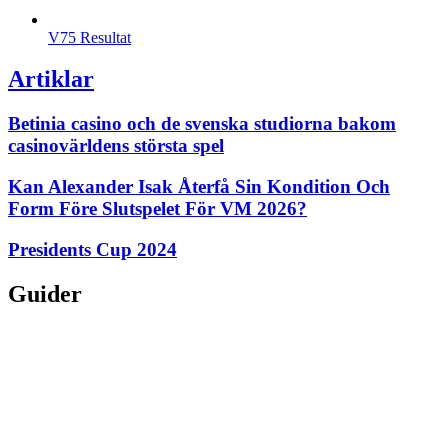
V75 Resultat
Artiklar
Betinia casino och de svenska studiorna bakom
casinovärldens största spel
Kan Alexander Isak Återfå Sin Kondition Och
Form Före Slutspelet För VM 2026?
Presidents Cup 2024
Guider