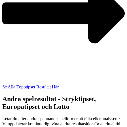
Se Alla Topptipset Resultat Här
Andra spelresultat - Stryktipset,
Europatipset och Lotto
Letar du efter andra spännande spelformer att rätta eller analysera?
Vi uppdaterar kontinuerligt våra andra resultatsidor för att du alltid