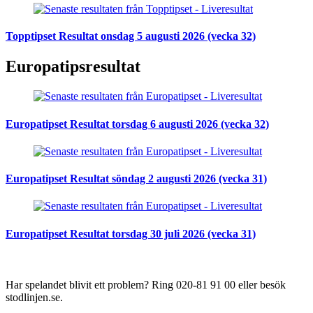
Topptipset Resultat onsdag 5 augusti 2026 (vecka 32)
Europatipsresultat
Europatipset Resultat torsdag 6 augusti 2026 (vecka 32)
Europatipset Resultat söndag 2 augusti 2026 (vecka 31)
Europatipset Resultat torsdag 30 juli 2026 (vecka 31)
Har spelandet blivit ett problem? Ring 020-81 91 00 eller besök
stodlinjen.se.