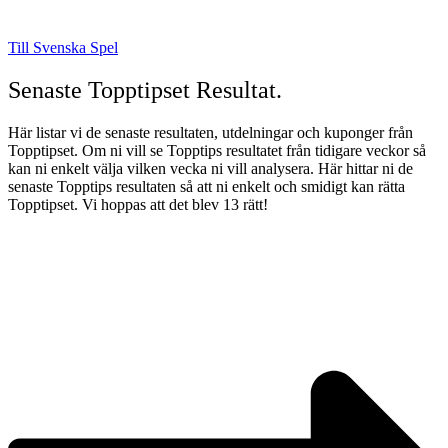
Till Svenska Spel
Senaste Topptipset Resultat.
Här listar vi de senaste resultaten, utdelningar och kuponger från
Topptipset. Om ni vill se Topptips resultatet från tidigare veckor så
kan ni enkelt välja vilken vecka ni vill analysera. Här hittar ni de
senaste Topptips resultaten så att ni enkelt och smidigt kan rätta
Topptipset. Vi hoppas att det blev 13 rätt!