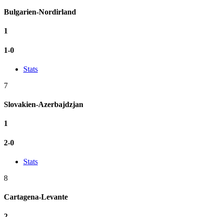
Bulgarien-Nordirland
1
1-0
Stats
7
Slovakien-Azerbajdzjan
1
2-0
Stats
8
Cartagena-Levante
2