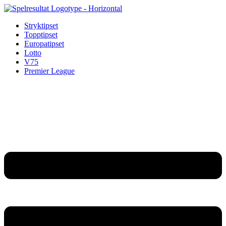
Hoppa
till
Stryktipset
innehåll
Topptipset
Europatipset
Lotto
V75
Premier League