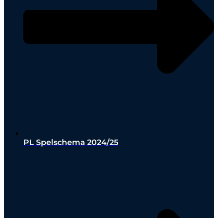
PL Spelschema 2024/25