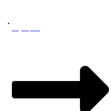
Stryktipset