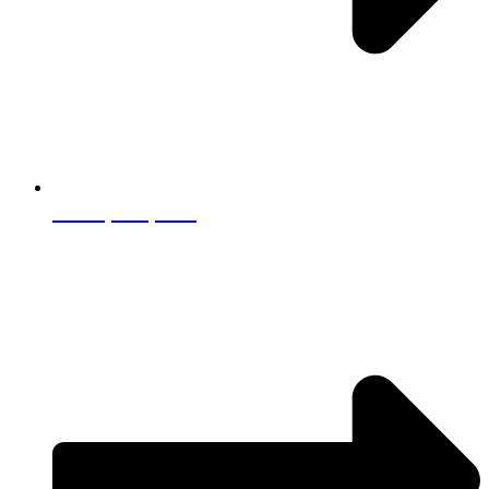
Europatipset