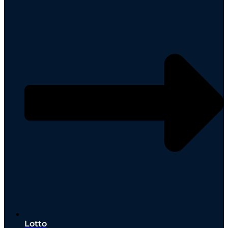
Lotto