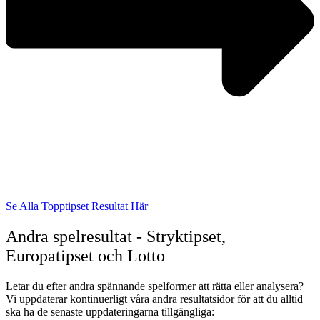
Se Alla Topptipset Resultat Här
Andra spelresultat - Stryktipset,
Europatipset och Lotto
Letar du efter andra spännande spelformer att rätta eller analysera?
Vi uppdaterar kontinuerligt våra andra resultatsidor för att du alltid
ska ha de senaste uppdateringarna tillgängliga: