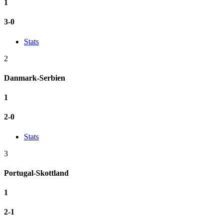
1
3-0
Stats
2
Danmark-Serbien
1
2-0
Stats
3
Portugal-Skottland
1
2-1