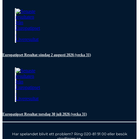
Europatipset Resultat söndag 2 augusti 2026 (vecka 31)
Europatipset Resultat torsdag 30 juli 2026 (vecka 31)
Har spelandet blivit ett problem? Ring 020-81 91 00 eller besök
stodlinjen.se.