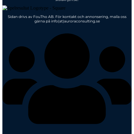
Sidan drivs av FouTho AB. För kontakt och annonsering, maila oss
gärna på info(at)auroraconsulting.se