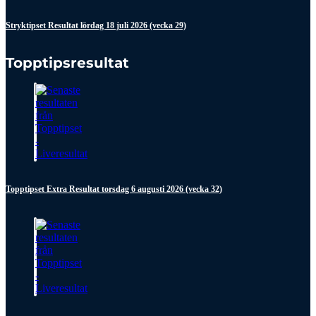
Stryktipset Resultat lördag 18 juli 2026 (vecka 29)
Topptipsresultat
Topptipset Extra Resultat torsdag 6 augusti 2026 (vecka 32)