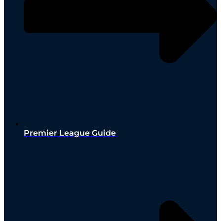
Premier League Guide