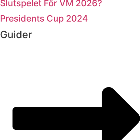
Slutspelet För VM 2026?
Presidents Cup 2024
Guider