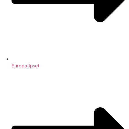
Europatipset