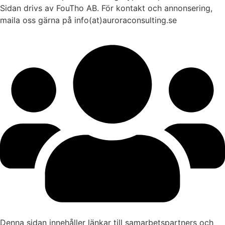
Sidan drivs av FouTho AB. För kontakt och annonsering,
maila oss gärna på info(at)auroraconsulting.se
Denna sidan innehåller länkar till samarbetspartners och