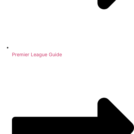
Premier League Guide