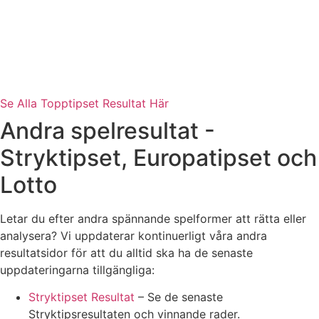
Se Alla Topptipset Resultat Här
Andra spelresultat -
Stryktipset, Europatipset och
Lotto
Letar du efter andra spännande spelformer att rätta eller
analysera? Vi uppdaterar kontinuerligt våra andra
resultatsidor för att du alltid ska ha de senaste
uppdateringarna tillgängliga:
Stryktipset Resultat
– Se de senaste
Stryktipsresultaten och vinnande rader.