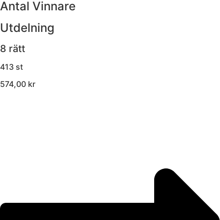
Antal Vinnare
Utdelning
8 rätt
413
st
574,00
kr