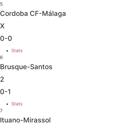
5
Cordoba CF-Málaga
X
0-0
Stats
6
Brusque-Santos
2
0-1
Stats
7
Ituano-Mirassol