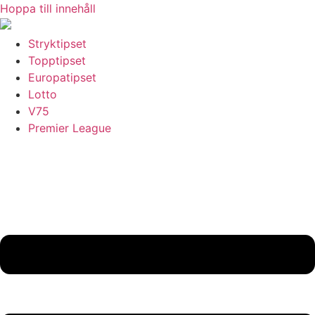
Hoppa till innehåll
Stryktipset
Topptipset
Europatipset
Lotto
V75
Premier League