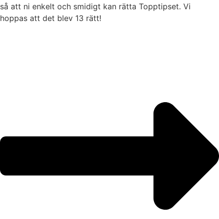
så att ni enkelt och smidigt kan rätta Topptipset. Vi
hoppas att det blev 13 rätt!