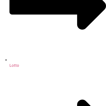
Lotto