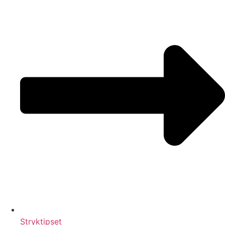
Stryktipset