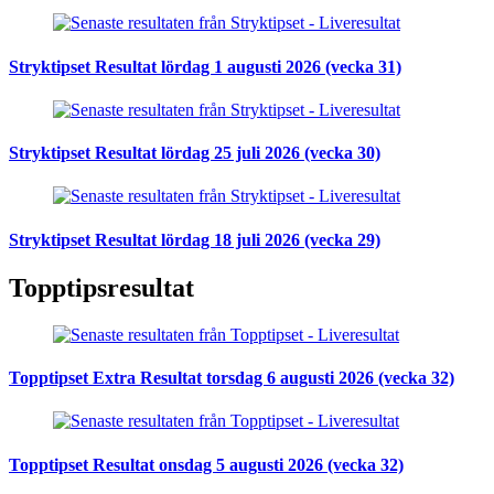
Stryktipset Resultat lördag 1 augusti 2026 (vecka 31)
Stryktipset Resultat lördag 25 juli 2026 (vecka 30)
Stryktipset Resultat lördag 18 juli 2026 (vecka 29)
Topptipsresultat
Topptipset Extra Resultat torsdag 6 augusti 2026 (vecka 32)
Topptipset Resultat onsdag 5 augusti 2026 (vecka 32)