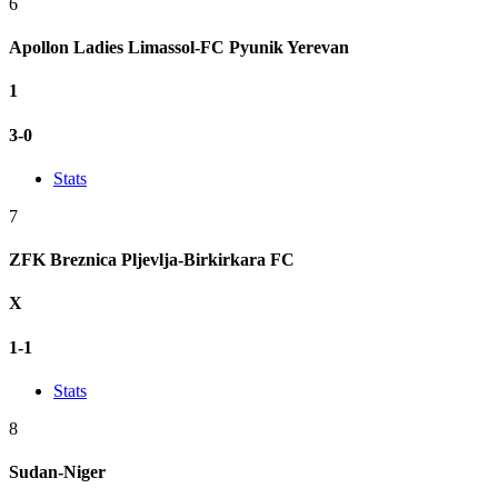
6
Apollon Ladies Limassol-FC Pyunik Yerevan
1
3-0
Stats
7
ZFK Breznica Pljevlja-Birkirkara FC
X
1-1
Stats
8
Sudan-Niger