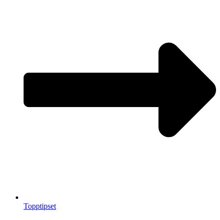
Topptipset