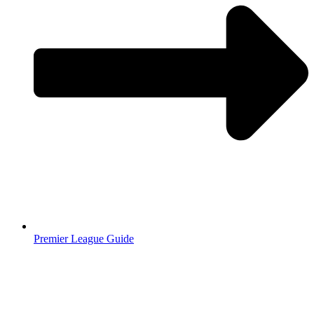
Premier League Guide