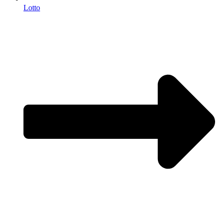
Lotto