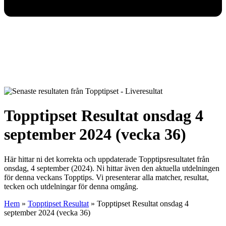
Topptipset Resultat onsdag 4
september 2024 (vecka 36)
Här hittar ni det korrekta och uppdaterade Topptipsresultatet från
onsdag, 4 september (2024). Ni hittar även den aktuella utdelningen
för denna veckans Topptips. Vi presenterar alla matcher, resultat,
tecken och utdelningar för denna omgång.
Hem
»
Topptipset Resultat
»
Topptipset Resultat onsdag 4
september 2024 (vecka 36)