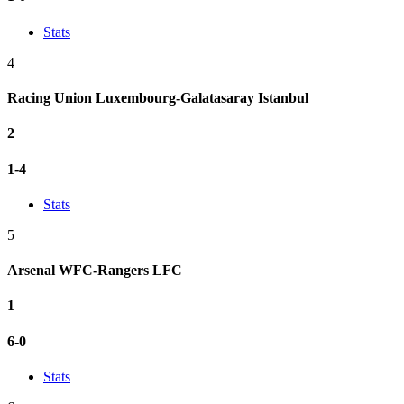
Stats
4
Racing Union Luxembourg-Galatasaray Istanbul
2
1-4
Stats
5
Arsenal WFC-Rangers LFC
1
6-0
Stats