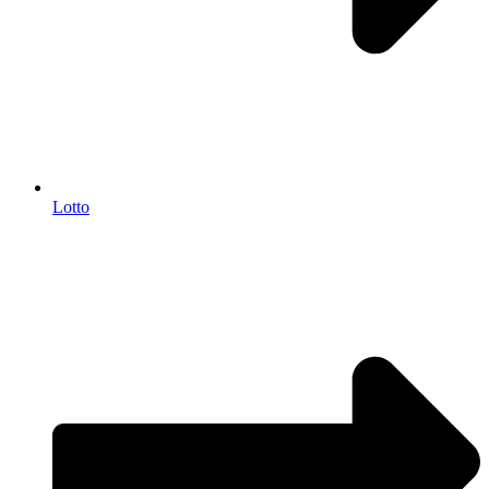
Lotto