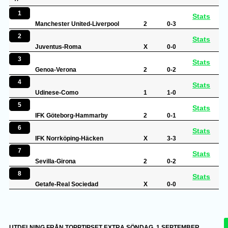
1
Stats
Manchester United-Liverpool
2
0-3
2
Stats
Juventus-Roma
X
0-0
3
Stats
Genoa-Verona
2
0-2
4
Stats
Udinese-Como
1
1-0
5
Stats
IFK Göteborg-Hammarby
2
0-1
6
Stats
IFK Norrköping-Häcken
X
3-3
7
Stats
Sevilla-Girona
2
0-2
8
Stats
Getafe-Real Sociedad
X
0-0
UTDELNING FRÅN TOPPTIPSET EXTRA
SÖNDAG, 1 SEPTEMBER