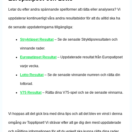
Letar du efter andra spännande spelformer att rätta eller analysera? Vi
uppdaterar kontinuerligt våra andra resultatsidor för att du alltid ska ha
de senaste uppdateringarna tillgängliga:
Stryktipset Resultat
– Se de senaste Stryktipsresultaten och
vinnande rader.
Europatipset Resultat
– Uppdaterade resultat från Europatipset
varje vecka.
Lotto Resultat
– Se de senaste vinnande numren och rätta din
lottorad.
V75 Resultat
– Rätta dina V75-spel och se de senaste vinnarna.
Vi hoppas att det gick bra med dina tips och att det blev en vinst i denna
omgång av Topptipset! Vi strävar efter att ge dig den mest uppdaterade
och pålitliga informationen för att du enkelt ska kunna rätta dina rader