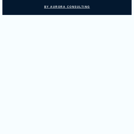
BY AURORA CONSULTING