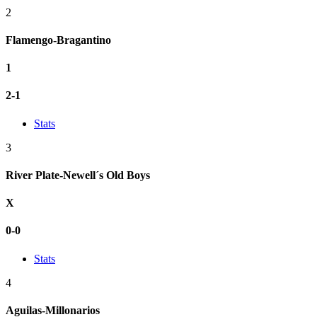
2
Flamengo-Bragantino
1
2-1
Stats
3
River Plate-Newell´s Old Boys
X
0-0
Stats
4
Aguilas-Millonarios