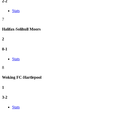
2-2
Stats
7
Halifax-Solihull Moors
2
0-1
Stats
8
Woking FC-Hartlepool
1
3-2
Stats