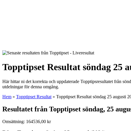
Topptipset Resultat söndag 25 a
Här hittar ni det korrekta och uppdaterade Topptipsresultatet från sön
utdelningar för denna omgång.
Hem
»
Topptipset Resultat
»
Topptipset Resultat söndag 25 augusti 2
Resultatet från Topptipset
söndag, 25 augus
Omsättning:
164536,00
kr