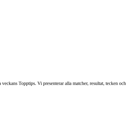
 veckans Topptips. Vi presenterar alla matcher, resultat, tecken och