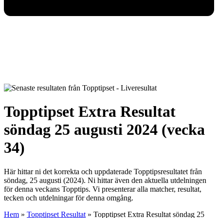
Topptipset Extra Resultat
söndag 25 augusti 2024 (vecka
34)
Här hittar ni det korrekta och uppdaterade Topptipsresultatet från
söndag, 25 augusti (2024). Ni hittar även den aktuella utdelningen
för denna veckans Topptips. Vi presenterar alla matcher, resultat,
tecken och utdelningar för denna omgång.
Hem
»
Topptipset Resultat
»
Topptipset Extra Resultat söndag 25