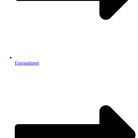
Europatipset