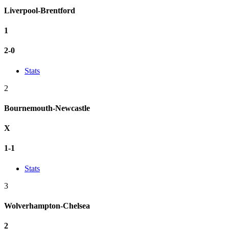
Liverpool-Brentford
1
2-0
Stats
2
Bournemouth-Newcastle
X
1-1
Stats
3
Wolverhampton-Chelsea
2