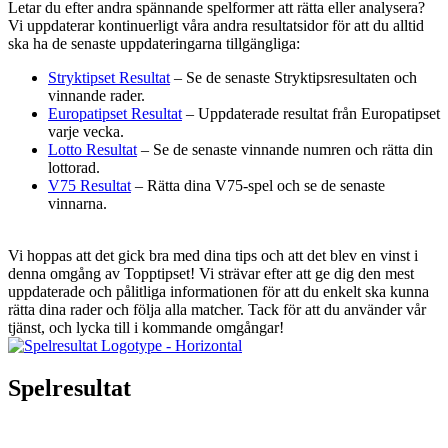
Letar du efter andra spännande spelformer att rätta eller analysera?
Vi uppdaterar kontinuerligt våra andra resultatsidor för att du alltid
ska ha de senaste uppdateringarna tillgängliga:
Stryktipset Resultat
– Se de senaste Stryktipsresultaten och
vinnande rader.
Europatipset Resultat
– Uppdaterade resultat från Europatipset
varje vecka.
Lotto Resultat
– Se de senaste vinnande numren och rätta din
lottorad.
V75 Resultat
– Rätta dina V75-spel och se de senaste
vinnarna.
Vi hoppas att det gick bra med dina tips och att det blev en vinst i
denna omgång av Topptipset! Vi strävar efter att ge dig den mest
uppdaterade och pålitliga informationen för att du enkelt ska kunna
rätta dina rader och följa alla matcher. Tack för att du använder vår
tjänst, och lycka till i kommande omgångar!
Spelresultat