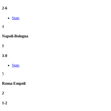
2-6
Stats
4
Napoli-Bologna
1
3-0
Stats
5
Roma-Empoli
2
1-2