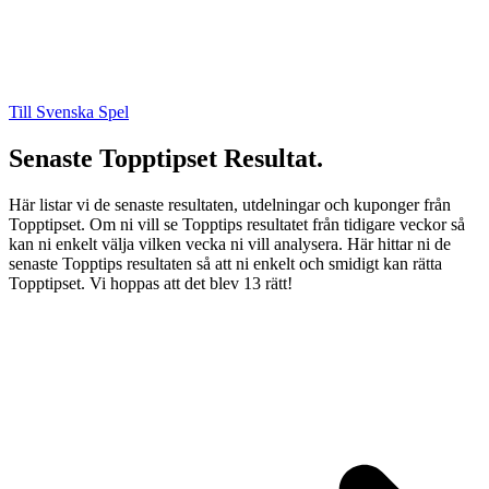
Till Svenska Spel
Senaste Topptipset Resultat.
Här listar vi de senaste resultaten, utdelningar och kuponger från
Topptipset. Om ni vill se Topptips resultatet från tidigare veckor så
kan ni enkelt välja vilken vecka ni vill analysera. Här hittar ni de
senaste Topptips resultaten så att ni enkelt och smidigt kan rätta
Topptipset. Vi hoppas att det blev 13 rätt!