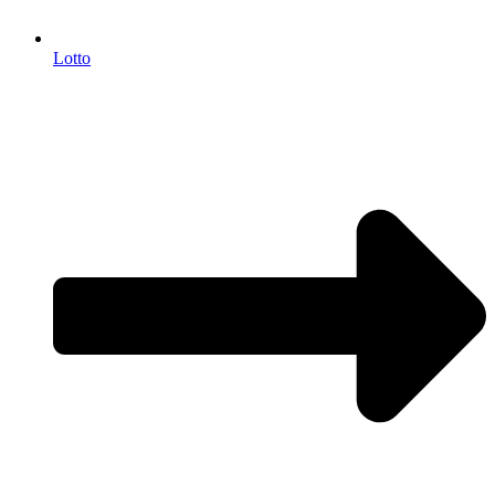
Lotto