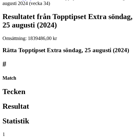
augusti 2024 (vecka 34)
Resultatet från Topptipset Extra
söndag,
25 augusti (2024)
Omsättning:
1839486,00
kr
Rätta Topptipset Extra
söndag, 25 augusti (2024)
#
Match
Tecken
Resultat
Statistik
1