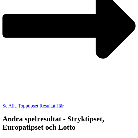
Se Alla Topptipset Resultat Här
Andra spelresultat - Stryktipset,
Europatipset och Lotto