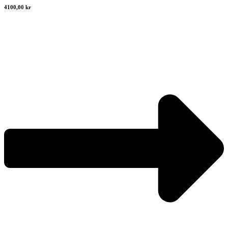
4100,00
kr