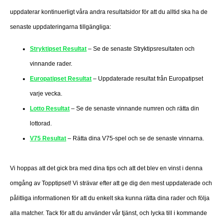
uppdaterar kontinuerligt våra andra resultatsidor för att du alltid ska ha de
senaste uppdateringarna tillgängliga:
Stryktipset Resultat
– Se de senaste Stryktipsresultaten och
vinnande rader.
Europatipset Resultat
– Uppdaterade resultat från Europatipset
varje vecka.
Lotto Resultat
– Se de senaste vinnande numren och rätta din
lottorad.
V75 Resultat
– Rätta dina V75-spel och se de senaste vinnarna.
Vi hoppas att det gick bra med dina tips och att det blev en vinst i denna
omgång av Topptipset! Vi strävar efter att ge dig den mest uppdaterade och
pålitliga informationen för att du enkelt ska kunna rätta dina rader och följa
alla matcher. Tack för att du använder vår tjänst, och lycka till i kommande