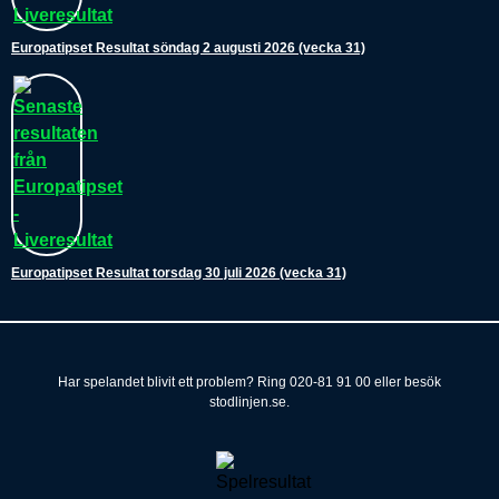
Europatipset Resultat söndag 2 augusti 2026 (vecka 31)
Europatipset Resultat torsdag 30 juli 2026 (vecka 31)
Har spelandet blivit ett problem? Ring 020-81 91 00 eller besök
stodlinjen.se.