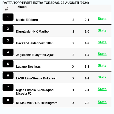
RÄTTA TOPPTIPSET EXTRA
TORSDAG, 22 AUGUSTI (2024)
Match
#
1
Stats
Molde-Elfsborg
2
0-1
2
Stats
Djurgården-NK Maribor
1
1-0
3
Stats
Häcken-Heidenheim 1846
2
1-2
4
Stats
Jagiellonia Bialystok-Ajax
2
1-4
5
Stats
Lugano-Besiktas
X
3-3
6
Stats
LASK Linz-Steaua Bukarest
X
1-1
7
Stats
Rigas Futbola Skola-Apoel
1
2-1
Nicosia FC
8
Stats
KI Klaksvik-HJK Helsingfors
X
2-2