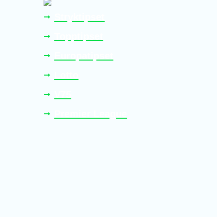
Stryktipset
Topptipset
Europatipset
Lotto
V75
Premier League