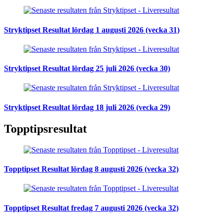
Stryktipset Resultat lördag 1 augusti 2026 (vecka 31)
Stryktipset Resultat lördag 25 juli 2026 (vecka 30)
Stryktipset Resultat lördag 18 juli 2026 (vecka 29)
Topptipsresultat
Topptipset Resultat lördag 8 augusti 2026 (vecka 32)
Topptipset Resultat fredag 7 augusti 2026 (vecka 32)