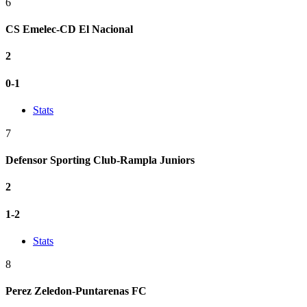
6
CS Emelec-CD El Nacional
2
0-1
Stats
7
Defensor Sporting Club-Rampla Juniors
2
1-2
Stats
8
Perez Zeledon-Puntarenas FC