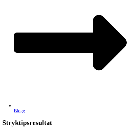
Blogg
Stryktipsresultat