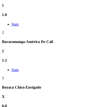
1
1-0
Stats
2
Bucaramanga-América De Cali
2
1-2
Stats
3
Boyaca Chico-Envigado
X
0-0