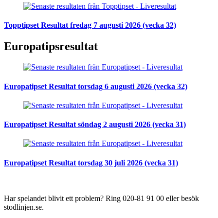
Topptipset Resultat fredag 7 augusti 2026 (vecka 32)
Europatipsresultat
Europatipset Resultat torsdag 6 augusti 2026 (vecka 32)
Europatipset Resultat söndag 2 augusti 2026 (vecka 31)
Europatipset Resultat torsdag 30 juli 2026 (vecka 31)
Har spelandet blivit ett problem? Ring 020-81 91 00 eller besök
stodlinjen.se.