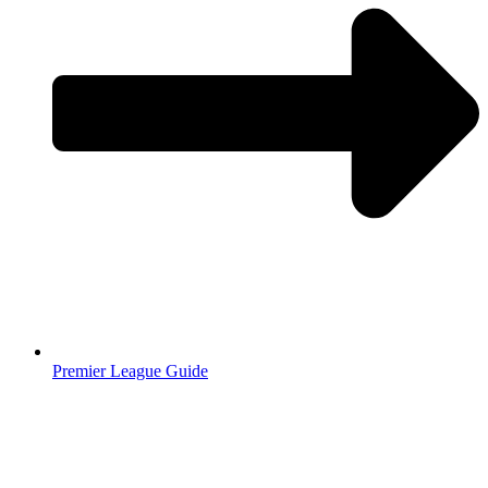
Premier League Guide