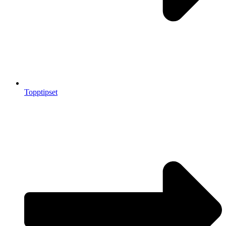
Topptipset