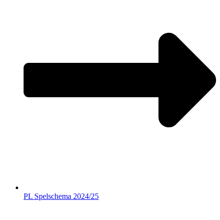
PL Spelschema 2024/25