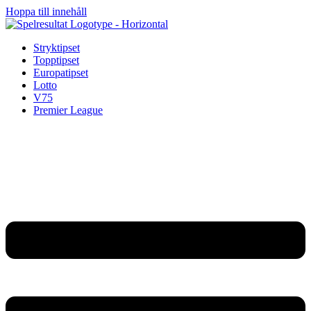
Hoppa till innehåll
Stryktipset
Topptipset
Europatipset
Lotto
V75
Premier League