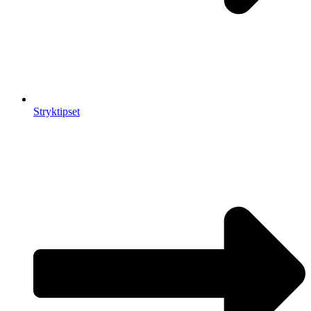
Stryktipset