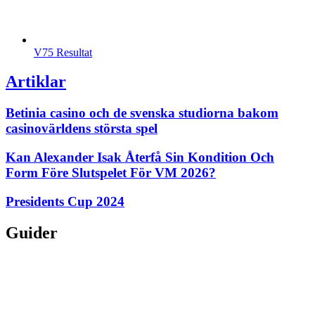
V75 Resultat
Artiklar
Betinia casino och de svenska studiorna bakom
casinovärldens största spel
Kan Alexander Isak Återfå Sin Kondition Och
Form Före Slutspelet För VM 2026?
Presidents Cup 2024
Guider