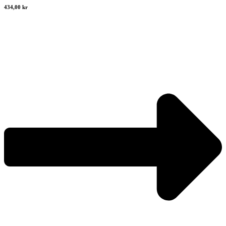
434,00
kr