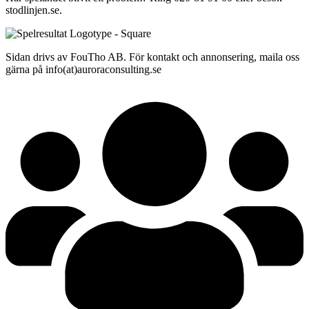
stodlinjen.se.
Sidan drivs av FouTho AB. För kontakt och annonsering, maila oss
gärna på info(at)auroraconsulting.se