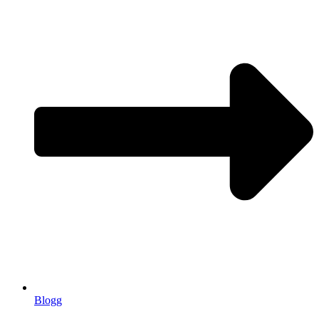
Blogg