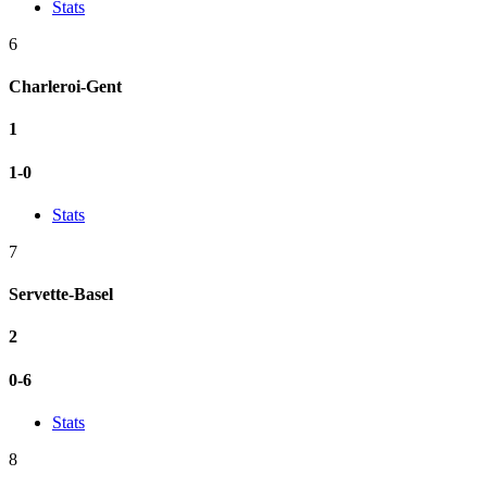
Stats
6
Charleroi-Gent
1
1-0
Stats
7
Servette-Basel
2
0-6
Stats
8