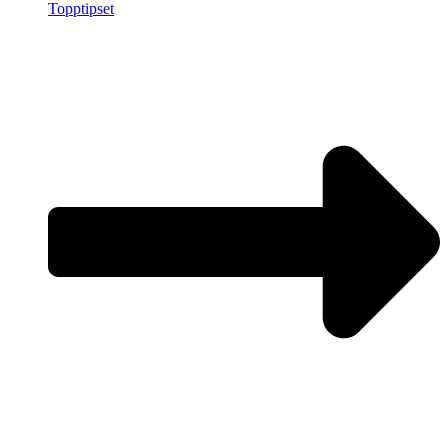
Topptipset