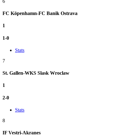
6
FC Köpenhamn-FC Banik Ostrava
1
1-0
Stats
7
St. Gallen-WKS Slask Wroclaw
1
2-0
Stats
8
IF Vestri-Akranes