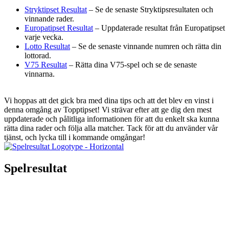
Stryktipset Resultat
– Se de senaste Stryktipsresultaten och
vinnande rader.
Europatipset Resultat
– Uppdaterade resultat från Europatipset
varje vecka.
Lotto Resultat
– Se de senaste vinnande numren och rätta din
lottorad.
V75 Resultat
– Rätta dina V75-spel och se de senaste
vinnarna.
Vi hoppas att det gick bra med dina tips och att det blev en vinst i
denna omgång av Topptipset! Vi strävar efter att ge dig den mest
uppdaterade och pålitliga informationen för att du enkelt ska kunna
rätta dina rader och följa alla matcher. Tack för att du använder vår
tjänst, och lycka till i kommande omgångar!
Spelresultat