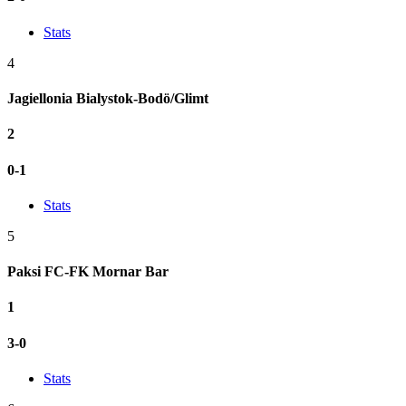
Stats
4
Jagiellonia Bialystok-Bodö/Glimt
2
0-1
Stats
5
Paksi FC-FK Mornar Bar
1
3-0
Stats