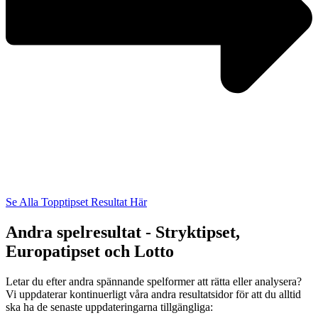
Se Alla Topptipset Resultat Här
Andra spelresultat - Stryktipset,
Europatipset och Lotto
Letar du efter andra spännande spelformer att rätta eller analysera?
Vi uppdaterar kontinuerligt våra andra resultatsidor för att du alltid
ska ha de senaste uppdateringarna tillgängliga: