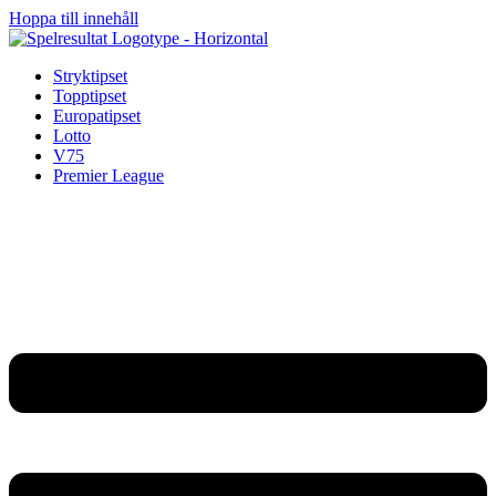
Hoppa till innehåll
Stryktipset
Topptipset
Europatipset
Lotto
V75
Premier League