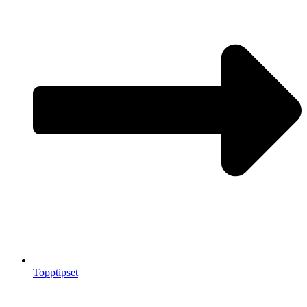
Topptipset