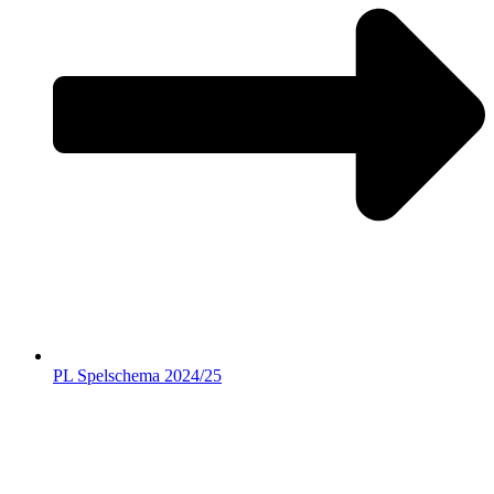
PL Spelschema 2024/25