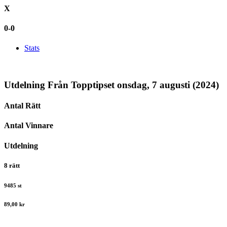
X
0-0
Stats
Utdelning Från Topptipset
onsdag, 7 augusti (2024)
Antal Rätt
Antal Vinnare
Utdelning
8 rätt
9485
st
89,00
kr