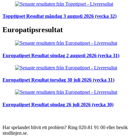
Topptipset Resultat måndag 3 augusti 2026 (vecka 32)
Europatipsresultat
Europatipset Resultat söndag 2 augusti 2026 (vecka 31)
Europatipset Resultat torsdag 30 juli 2026 (vecka 31)
Europatipset Resultat söndag 26 juli 2026 (vecka 30)
Har spelandet blivit ett problem? Ring 020-81 91 00 eller besök
stodlinjen.se.