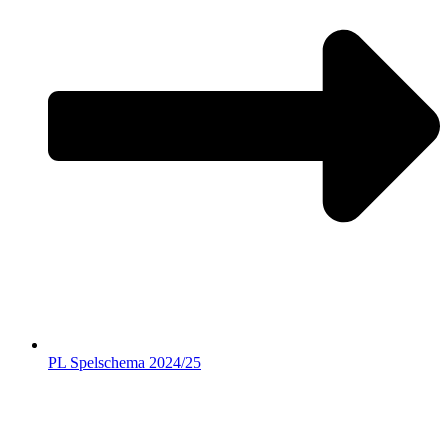
PL Spelschema 2024/25