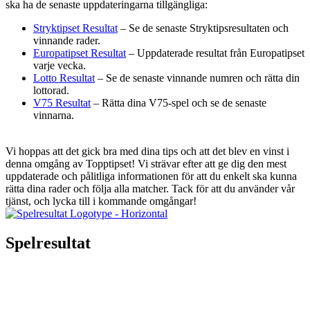
ska ha de senaste uppdateringarna tillgängliga:
Stryktipset Resultat
– Se de senaste Stryktipsresultaten och
vinnande rader.
Europatipset Resultat
– Uppdaterade resultat från Europatipset
varje vecka.
Lotto Resultat
– Se de senaste vinnande numren och rätta din
lottorad.
V75 Resultat
– Rätta dina V75-spel och se de senaste
vinnarna.
Vi hoppas att det gick bra med dina tips och att det blev en vinst i
denna omgång av Topptipset! Vi strävar efter att ge dig den mest
uppdaterade och pålitliga informationen för att du enkelt ska kunna
rätta dina rader och följa alla matcher. Tack för att du använder vår
tjänst, och lycka till i kommande omgångar!
Spelresultat