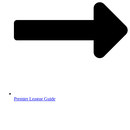
Premier League Guide