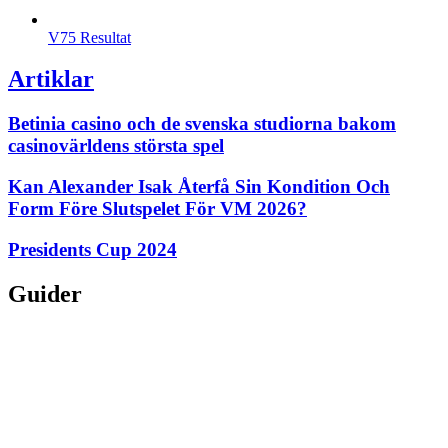
V75 Resultat
Artiklar
Betinia casino och de svenska studiorna bakom
casinovärldens största spel
Kan Alexander Isak Återfå Sin Kondition Och
Form Före Slutspelet För VM 2026?
Presidents Cup 2024
Guider