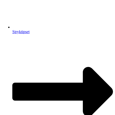
Stryktipset