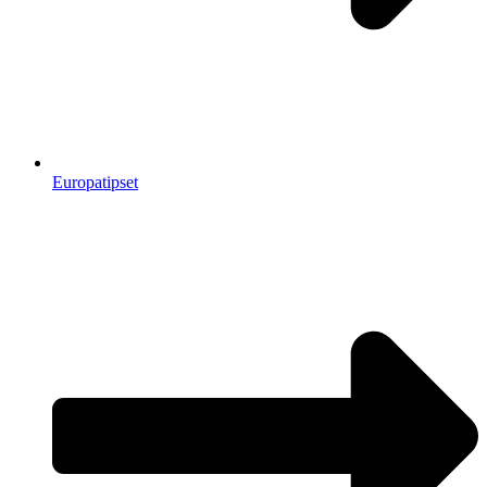
Europatipset