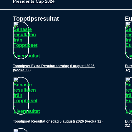
Presidents Cup 2024
Topptipsresultat
Eu
Topptipset Extra Resultat torsdag 6 augusti 2026
Euro
(vecka 32)
32)
Topptipset Resultat onsdag 5 augusti 2026 (vecka 32)
Euro
31)