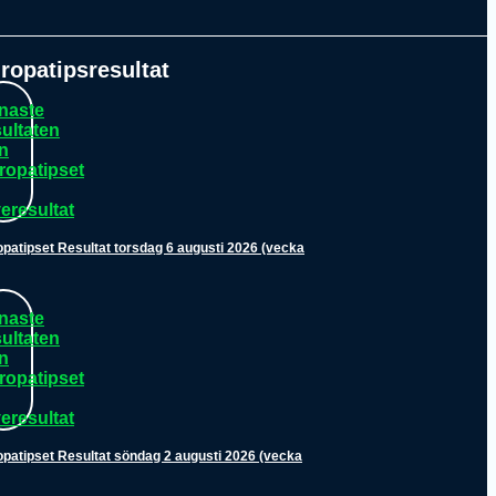
ropatipsresultat
patipset Resultat torsdag 6 augusti 2026 (vecka
patipset Resultat söndag 2 augusti 2026 (vecka