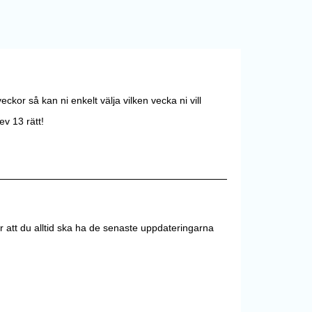
eckor så kan ni enkelt välja vilken vecka ni vill
ev 13 rätt!
ör att du alltid ska ha de senaste uppdateringarna