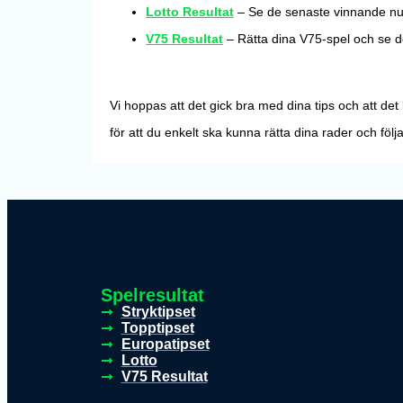
Lotto Resultat
– Se de senaste vinnande num
V75 Resultat
– Rätta dina V75-spel och se d
Vi hoppas att det gick bra med dina tips och att det
för att du enkelt ska kunna rätta dina rader och föl
Spelresultat
Stryktipset
Topptipset
Europatipset
Lotto
V75 Resultat