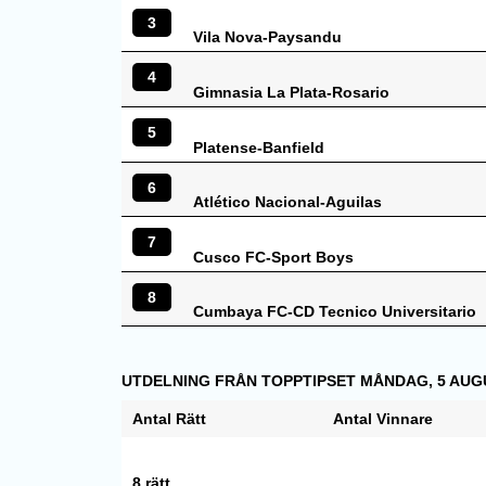
3
Vila Nova-Paysandu
4
Gimnasia La Plata-Rosario
5
Platense-Banfield
6
Atlético Nacional-Aguilas
7
Cusco FC-Sport Boys
8
Cumbaya FC-CD Tecnico Universitario
UTDELNING FRÅN TOPPTIPSET
MÅNDAG, 5 AUGU
Antal Rätt
Antal Vinnare
8 rätt