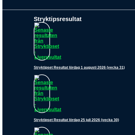
Stryktipsresultat
Stryktipset Resultat lördag 1 augusti 2026 (vecka 31)
Stryktipset Resultat lördag 25 juli 2026 (vecka 30)