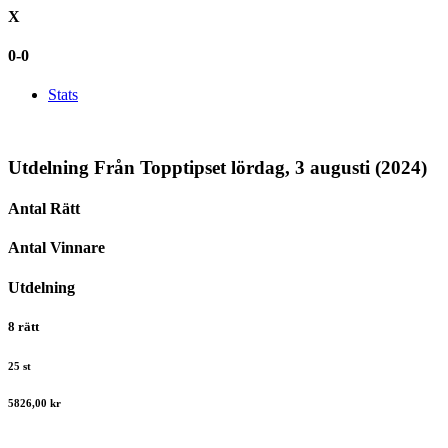
X
0-0
Stats
Utdelning Från Topptipset
lördag, 3 augusti (2024)
Antal Rätt
Antal Vinnare
Utdelning
8 rätt
25
st
5826,00
kr