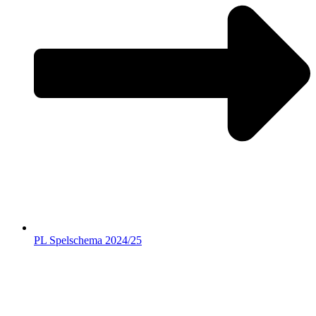
PL Spelschema 2024/25