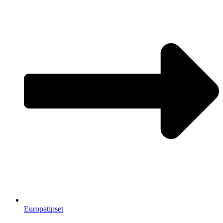
Europatipset