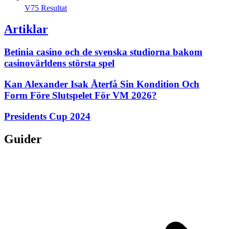
V75 Resultat
Artiklar
Betinia casino och de svenska studiorna bakom
casinovärldens största spel
Kan Alexander Isak Återfå Sin Kondition Och
Form Före Slutspelet För VM 2026?
Presidents Cup 2024
Guider