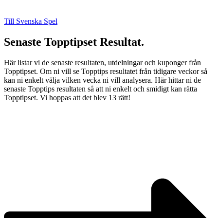
Till Svenska Spel
Senaste Topptipset Resultat.
Här listar vi de senaste resultaten, utdelningar och kuponger från
Topptipset. Om ni vill se Topptips resultatet från tidigare veckor så
kan ni enkelt välja vilken vecka ni vill analysera. Här hittar ni de
senaste Topptips resultaten så att ni enkelt och smidigt kan rätta
Topptipset. Vi hoppas att det blev 13 rätt!