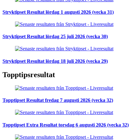
Stryktipset Resultat lördag 1 augusti 2026 (vecka 31)
Stryktipset Resultat lördag 25 juli 2026 (vecka 30)
Stryktipset Resultat lördag 18 juli 2026 (vecka 29)
Topptipsresultat
Topptipset Resultat fredag 7 augusti 2026 (vecka 32)
Topptipset Extra Resultat torsdag 6 augusti 2026 (vecka 32)