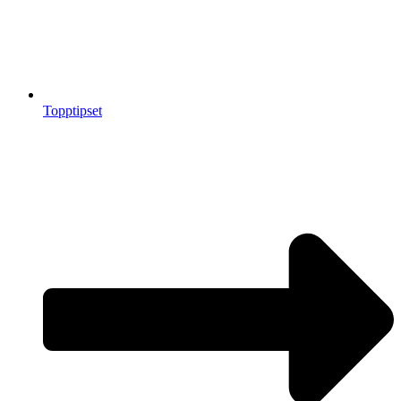
Topptipset