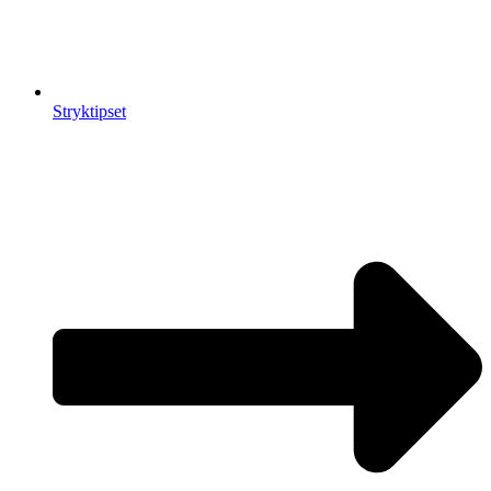
Stryktipset