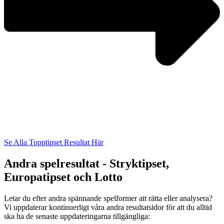
Se Alla Topptipset Resultat Här
Andra spelresultat - Stryktipset,
Europatipset och Lotto
Letar du efter andra spännande spelformer att rätta eller analysera?
Vi uppdaterar kontinuerligt våra andra resultatsidor för att du alltid
ska ha de senaste uppdateringarna tillgängliga: