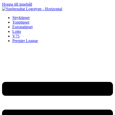
Hoppa till innehåll
Stryktipset
Topptipset
Europatipset
Lotto
V75
Premier League