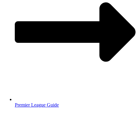
Premier League Guide