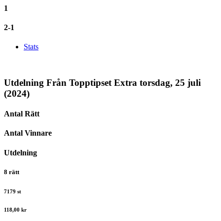
1
2-1
Stats
Utdelning Från Topptipset Extra
torsdag, 25 juli
(2024)
Antal Rätt
Antal Vinnare
Utdelning
8 rätt
7179
st
118,00
kr