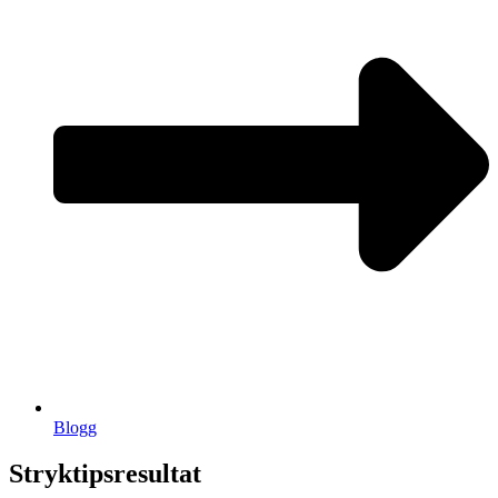
Blogg
Stryktipsresultat