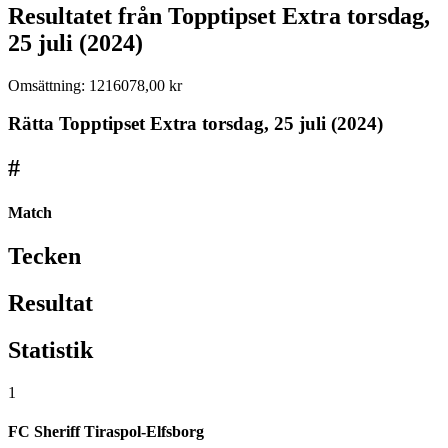
Resultatet från Topptipset Extra
torsdag,
25 juli (2024)
Omsättning:
1216078,00
kr
Rätta Topptipset Extra
torsdag, 25 juli (2024)
#
Match
Tecken
Resultat
Statistik
1
FC Sheriff Tiraspol-Elfsborg