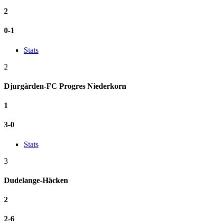
2
0-1
Stats
2
Djurgården-FC Progres Niederkorn
1
3-0
Stats
3
Dudelange-Häcken
2
2-6