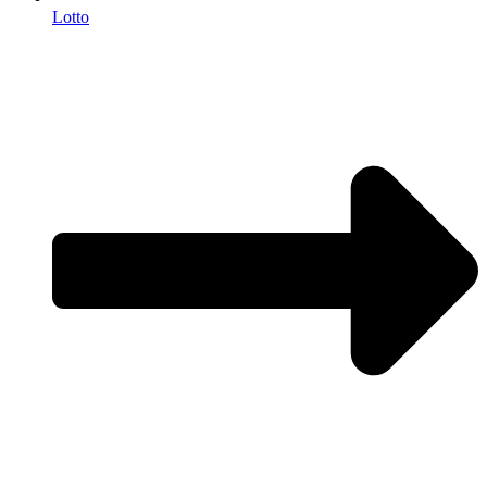
Lotto