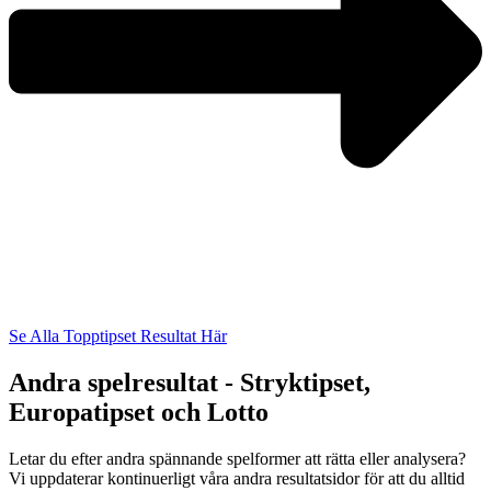
Se Alla Topptipset Resultat Här
Andra spelresultat - Stryktipset,
Europatipset och Lotto
Letar du efter andra spännande spelformer att rätta eller analysera?
Vi uppdaterar kontinuerligt våra andra resultatsidor för att du alltid