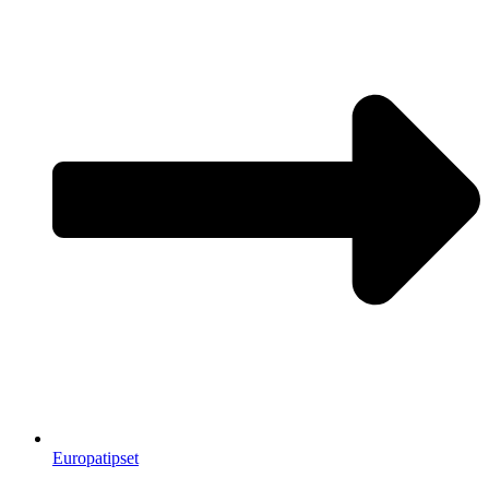
Europatipset