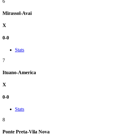
6
Mirassol-Avai
X
0-0
Stats
7
Ituano-America
X
0-0
Stats
8
Ponte Preta-Vila Nova