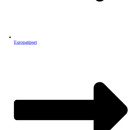
Europatipset