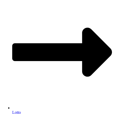
Lotto