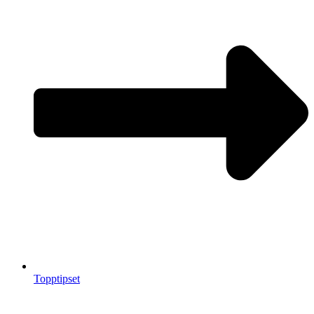
Topptipset