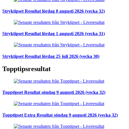
Stryktipset Resultat lördag 8 augusti 2026 (vecka 32)
Stryktipset Resultat lördag 1 augusti 2026 (vecka 31)
Stryktipset Resultat lördag 25 juli 2026 (vecka 30)
Topptipsresultat
Topptipset Resultat söndag 9 augusti 2026 (vecka 32)
Topptipset Extra Resultat söndag 9 augusti 2026 (vecka 32)