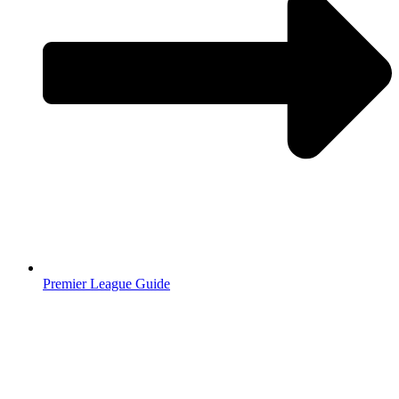
Premier League Guide