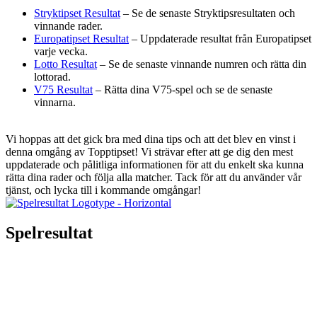
Stryktipset Resultat
– Se de senaste Stryktipsresultaten och
vinnande rader.
Europatipset Resultat
– Uppdaterade resultat från Europatipset
varje vecka.
Lotto Resultat
– Se de senaste vinnande numren och rätta din
lottorad.
V75 Resultat
– Rätta dina V75-spel och se de senaste
vinnarna.
Vi hoppas att det gick bra med dina tips och att det blev en vinst i
denna omgång av Topptipset! Vi strävar efter att ge dig den mest
uppdaterade och pålitliga informationen för att du enkelt ska kunna
rätta dina rader och följa alla matcher. Tack för att du använder vår
tjänst, och lycka till i kommande omgångar!
Spelresultat