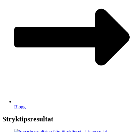
Blogg
Stryktipsresultat