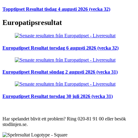
Topptipset Resultat tisdag 4 augusti 2026 (vecka 32)
Europatipsresultat
Europatipset Resultat torsdag 6 augusti 2026 (vecka 32)
Europatipset Resultat söndag 2 augusti 2026 (vecka 31)
Europatipset Resultat torsdag 30 juli 2026 (vecka 31)
Har spelandet blivit ett problem? Ring 020-81 91 00 eller besök
stodlinjen.se.