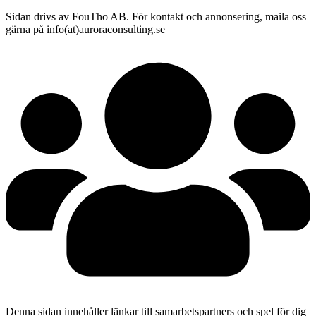
Sidan drivs av FouTho AB. För kontakt och annonsering, maila oss
gärna på info(at)auroraconsulting.se
Denna sidan innehåller länkar till samarbetspartners och spel för dig