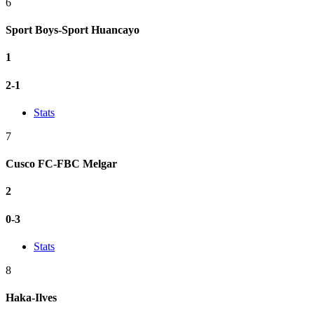
6
Sport Boys-Sport Huancayo
1
2-1
Stats
7
Cusco FC-FBC Melgar
2
0-3
Stats
8
Haka-Ilves