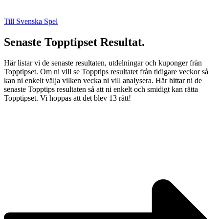
Till Svenska Spel
Senaste Topptipset Resultat.
Här listar vi de senaste resultaten, utdelningar och kuponger från
Topptipset. Om ni vill se Topptips resultatet från tidigare veckor så
kan ni enkelt välja vilken vecka ni vill analysera. Här hittar ni de
senaste Topptips resultaten så att ni enkelt och smidigt kan rätta
Topptipset. Vi hoppas att det blev 13 rätt!