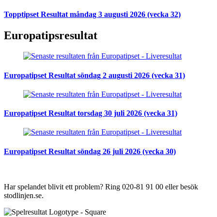
Topptipset Resultat måndag 3 augusti 2026 (vecka 32)
Europatipsresultat
Europatipset Resultat söndag 2 augusti 2026 (vecka 31)
Europatipset Resultat torsdag 30 juli 2026 (vecka 31)
Europatipset Resultat söndag 26 juli 2026 (vecka 30)
Har spelandet blivit ett problem? Ring 020-81 91 00 eller besök
stodlinjen.se.