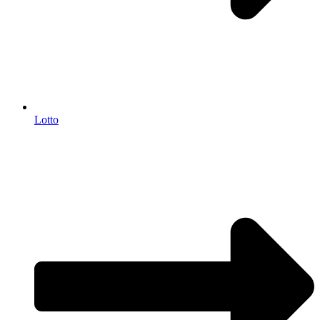
Lotto