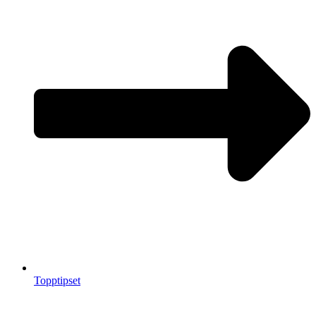
Topptipset