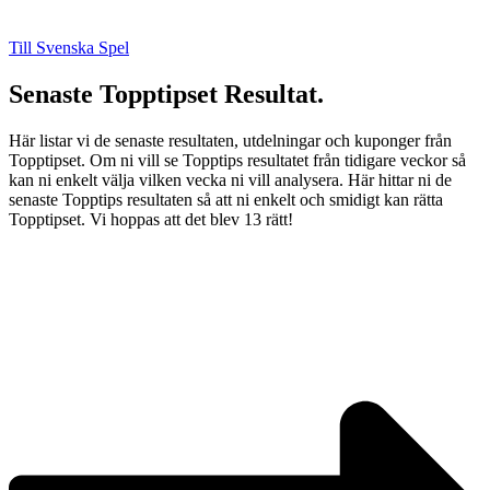
Till Svenska Spel
Senaste Topptipset Resultat.
Här listar vi de senaste resultaten, utdelningar och kuponger från
Topptipset. Om ni vill se Topptips resultatet från tidigare veckor så
kan ni enkelt välja vilken vecka ni vill analysera. Här hittar ni de
senaste Topptips resultaten så att ni enkelt och smidigt kan rätta
Topptipset. Vi hoppas att det blev 13 rätt!