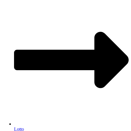
Lotto