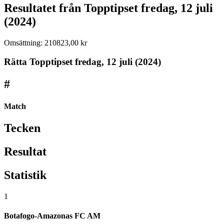
Resultatet från Topptipset
fredag, 12 juli
(2024)
Omsättning:
210823,00
kr
Rätta Topptipset
fredag, 12 juli (2024)
#
Match
Tecken
Resultat
Statistik
1
Botafogo-Amazonas FC AM