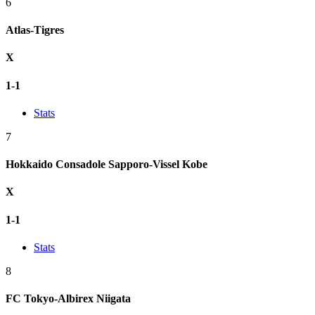
6
Atlas-Tigres
X
1-1
Stats
7
Hokkaido Consadole Sapporo-Vissel Kobe
X
1-1
Stats
8
FC Tokyo-Albirex Niigata