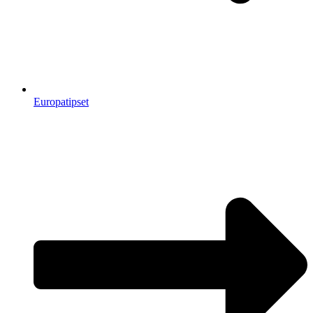
Europatipset