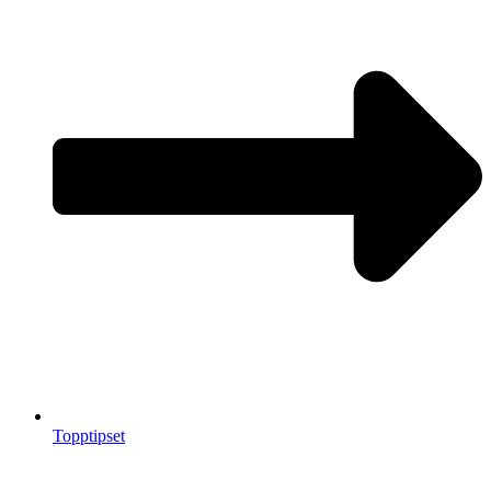
Topptipset