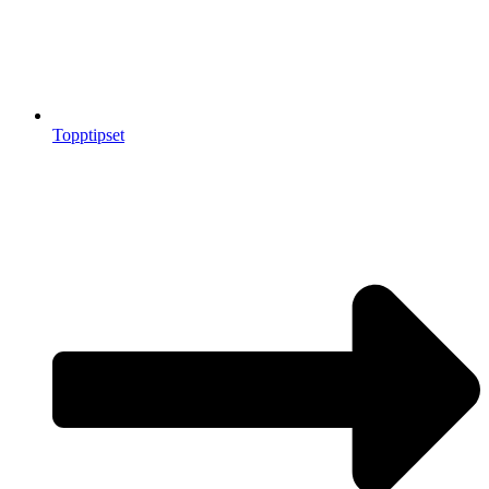
Topptipset