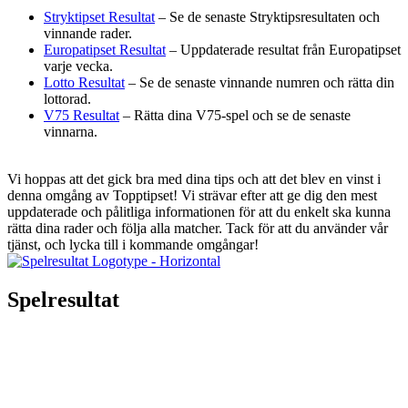
Stryktipset Resultat
– Se de senaste Stryktipsresultaten och
vinnande rader.
Europatipset Resultat
– Uppdaterade resultat från Europatipset
varje vecka.
Lotto Resultat
– Se de senaste vinnande numren och rätta din
lottorad.
V75 Resultat
– Rätta dina V75-spel och se de senaste
vinnarna.
Vi hoppas att det gick bra med dina tips och att det blev en vinst i
denna omgång av Topptipset! Vi strävar efter att ge dig den mest
uppdaterade och pålitliga informationen för att du enkelt ska kunna
rätta dina rader och följa alla matcher. Tack för att du använder vår
tjänst, och lycka till i kommande omgångar!
Spelresultat