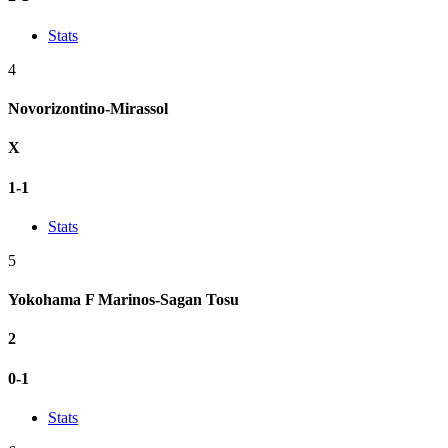
Stats
4
Novorizontino-Mirassol
X
1-1
Stats
5
Yokohama F Marinos-Sagan Tosu
2
0-1
Stats