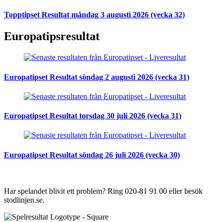
Topptipset Resultat måndag 3 augusti 2026 (vecka 32)
Europatipsresultat
Europatipset Resultat söndag 2 augusti 2026 (vecka 31)
Europatipset Resultat torsdag 30 juli 2026 (vecka 31)
Europatipset Resultat söndag 26 juli 2026 (vecka 30)
Har spelandet blivit ett problem? Ring 020-81 91 00 eller besök
stodlinjen.se.