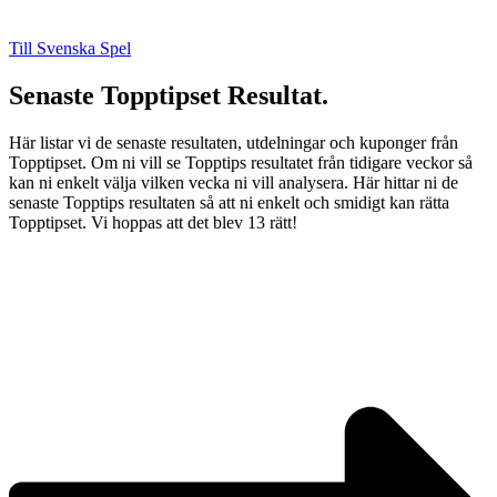
Till Svenska Spel
Senaste Topptipset Resultat.
Här listar vi de senaste resultaten, utdelningar och kuponger från
Topptipset. Om ni vill se Topptips resultatet från tidigare veckor så
kan ni enkelt välja vilken vecka ni vill analysera. Här hittar ni de
senaste Topptips resultaten så att ni enkelt och smidigt kan rätta
Topptipset. Vi hoppas att det blev 13 rätt!