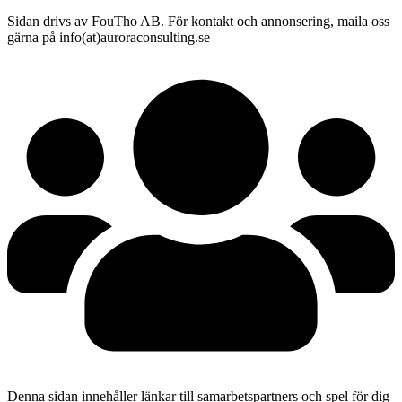
Sidan drivs av FouTho AB. För kontakt och annonsering, maila oss
gärna på info(at)auroraconsulting.se
Denna sidan innehåller länkar till samarbetspartners och spel för dig