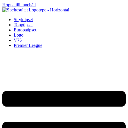
Hoppa till innehåll
Stryktipset
Topptipset
Europatipset
Lotto
V75
Premier League