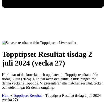
Topptipset Resultat tisdag 2
juli 2024 (vecka 27)
Här hittar ni det korrekta och uppdaterade Topptipsresultatet från
tisdag, 2 juli (2024). Ni hittar även den aktuella utdelningen för
denna veckans Topptips. Vi presenterar alla matcher, resultat, tecken
och utdelningar för denna omgång.
Hem
»
Topptipset Resultat
»
Topptipset Resultat tisdag 2 juli 2024
(vecka 27)