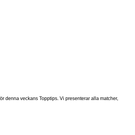
 för denna veckans Topptips. Vi presenterar alla matcher,