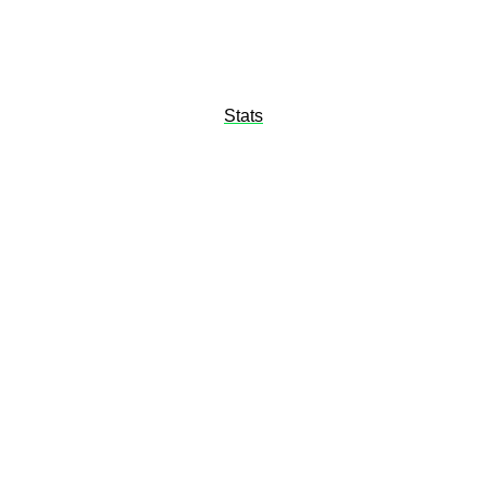
Stats