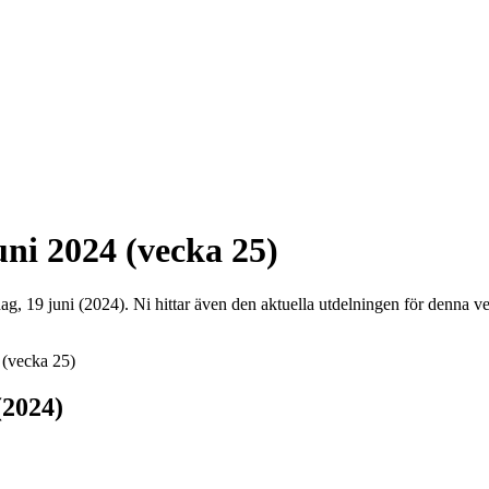
uni 2024 (vecka 25)
ag, 19 juni (2024). Ni hittar även den aktuella utdelningen för denna ve
 (vecka 25)
(2024)