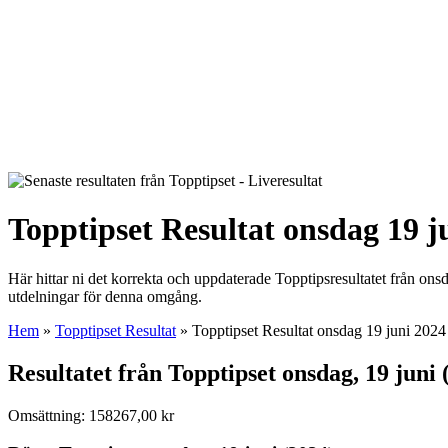
Topptipset Resultat onsdag 19 j
Här hittar ni det korrekta och uppdaterade Topptipsresultatet från onsd
utdelningar för denna omgång.
Hem
»
Topptipset Resultat
»
Topptipset Resultat onsdag 19 juni 2024
Resultatet från Topptipset
onsdag, 19 juni 
Omsättning:
158267,00
kr