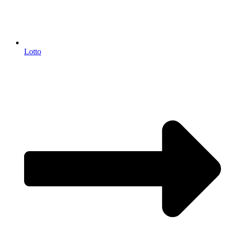
Lotto