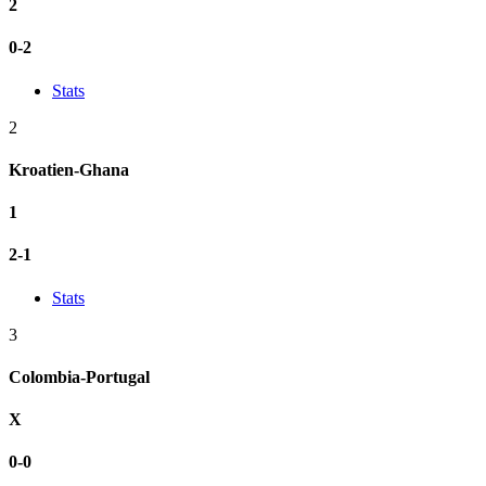
2
0-2
Stats
2
Kroatien-Ghana
1
2-1
Stats
3
Colombia-Portugal
X
0-0