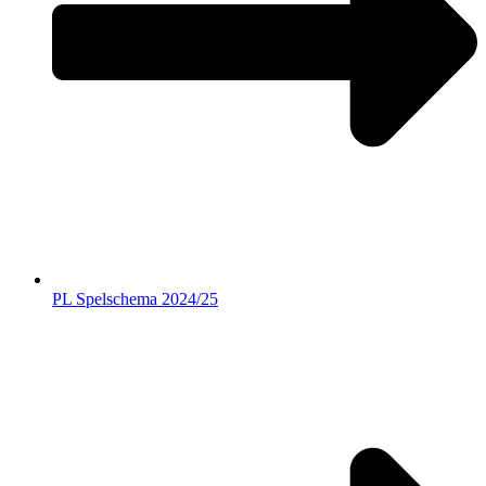
PL Spelschema 2024/25