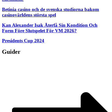
Betinia casino och de svenska studiorna bakom
casinovärldens största spel
Kan Alexander Isak Återfå Sin Kondition Och
Form Före Slutspelet För VM 2026?
Presidents Cup 2024
Guider