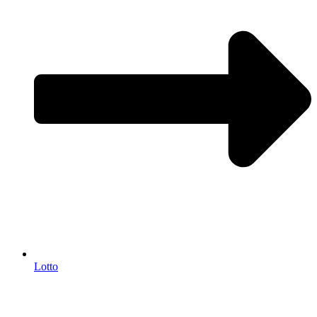
Lotto