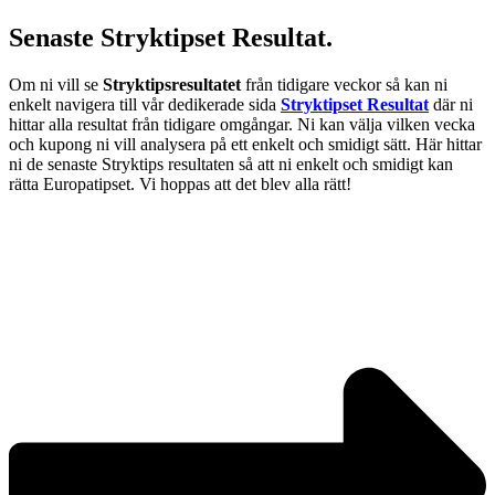
Senaste Stryktipset Resultat.
Om ni vill se
Stryktipsresultatet
från tidigare veckor så kan ni
enkelt navigera till vår dedikerade sida
Stryktipset Resultat
där ni
hittar alla resultat från tidigare omgångar. Ni kan välja vilken vecka
och kupong ni vill analysera på ett enkelt och smidigt sätt. Här hittar
ni de senaste Stryktips resultaten så att ni enkelt och smidigt kan
rätta Europatipset. Vi hoppas att det blev alla rätt!