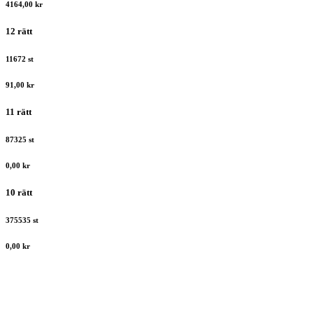
4164,00
kr
12 rätt
11672
st
91,00
kr
11 rätt
87325
st
0,00
kr
10 rätt
375535
st
0,00
kr