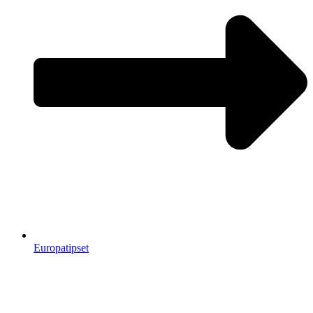
Europatipset