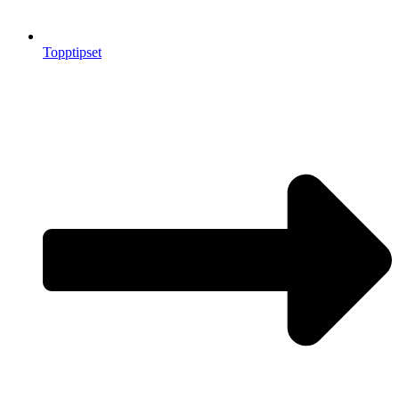
Topptipset