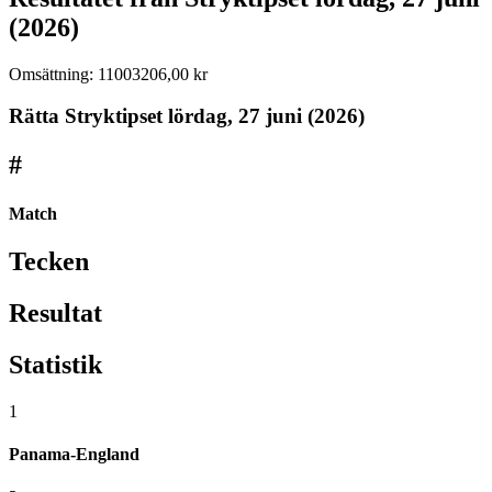
(2026)
Omsättning:
11003206,00
kr
Rätta Stryktipset
lördag, 27 juni (2026)
#
Match
Tecken
Resultat
Statistik
1
Panama-England