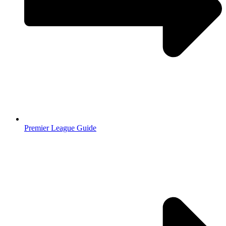
Premier League Guide