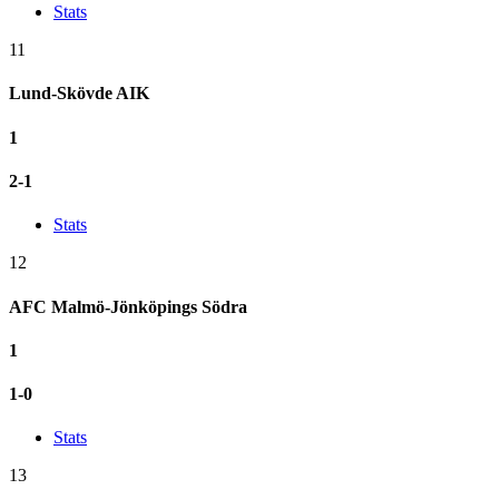
Stats
11
Lund-Skövde AIK
1
2-1
Stats
12
AFC Malmö-Jönköpings Södra
1
1-0
Stats
13