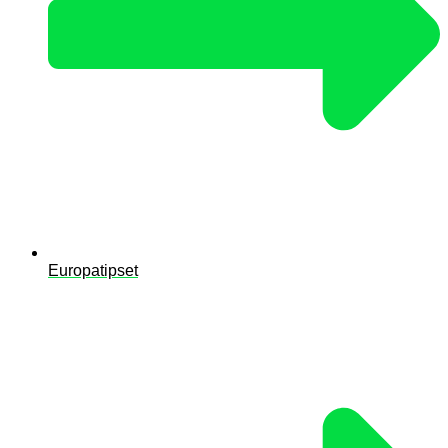
Europatipset