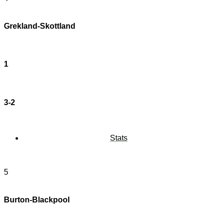
Grekland-Skottland
1
3-2
Stats
5
Burton-Blackpool