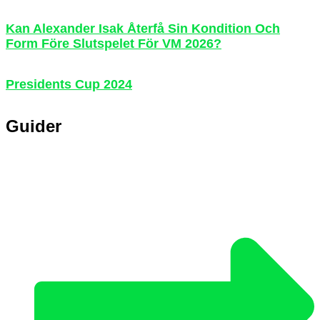
Kan Alexander Isak Återfå Sin Kondition Och
Form Före Slutspelet För VM 2026?
Presidents Cup 2024
Guider