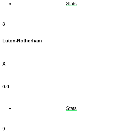
Stats
8
Luton-Rotherham
X
0-0
Stats
9