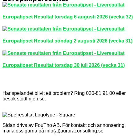
Europatipset Resultat torsdag 6 augusti 2026 (vecka 32)
Europatipset Resultat söndag 2 augusti 2026 (vecka 31)
Europatipset Resultat torsdag 30 juli 2026 (vecka 31)
Har spelandet blivit ett problem? Ring 020-81 91 00 eller
besök stodlinjen.se.
Sidan drivs av FouTho AB. För kontakt och annonsering,
maila oss gärna på info(at)auroraconsulting.se