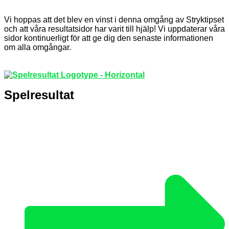
Vi hoppas att det blev en vinst i denna omgång av Stryktipset
och att våra resultatsidor har varit till hjälp! Vi uppdaterar våra
sidor kontinuerligt för att ge dig den senaste informationen
om alla omgångar.
Spelresultat