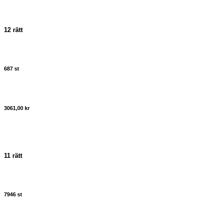
12 rätt
687
st
3061,00
kr
11 rätt
7946
st