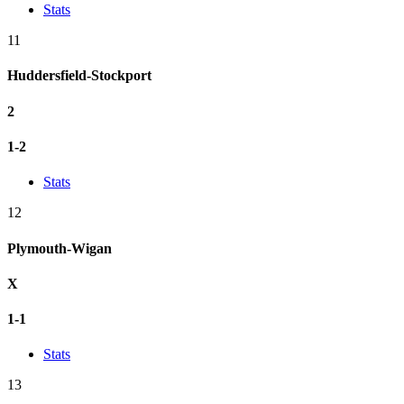
Stats
11
Huddersfield-Stockport
2
1-2
Stats
12
Plymouth-Wigan
X
1-1
Stats
13