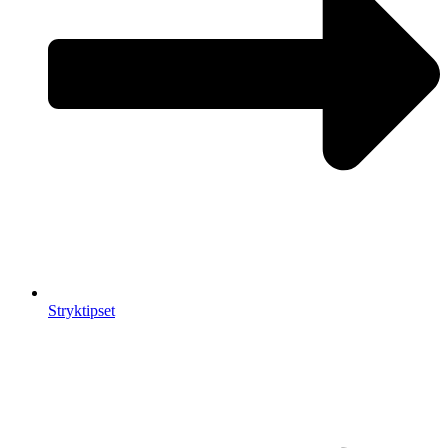
Stryktipset