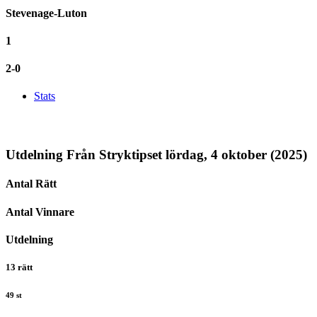
Stevenage-Luton
1
2-0
Stats
Utdelning Från Stryktipset
lördag, 4 oktober (2025)
Antal Rätt
Antal Vinnare
Utdelning
13 rätt
49
st