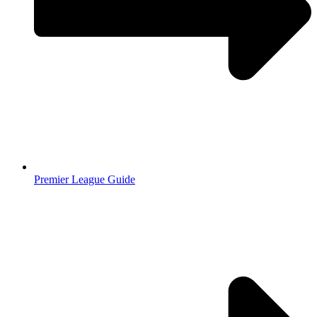
Premier League Guide