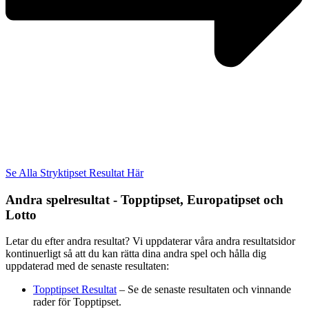
Se Alla Stryktipset Resultat Här
Andra spelresultat - Topptipset, Europatipset och
Lotto
Letar du efter andra resultat? Vi uppdaterar våra andra resultatsidor
kontinuerligt så att du kan rätta dina andra spel och hålla dig
uppdaterad med de senaste resultaten:
Topptipset Resultat
– Se de senaste resultaten och vinnande
rader för Topptipset.