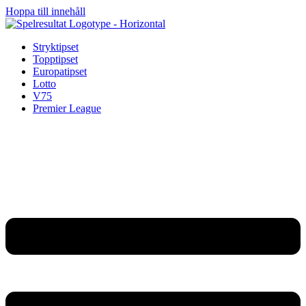
Hoppa till innehåll
Stryktipset
Topptipset
Europatipset
Lotto
V75
Premier League