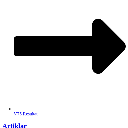
V75 Resultat
Artiklar