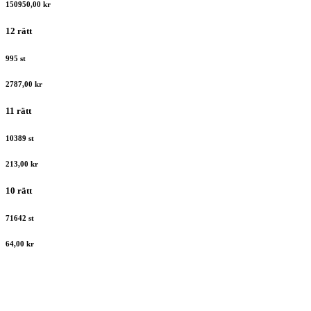
150950,00
kr
12 rätt
995
st
2787,00
kr
11 rätt
10389
st
213,00
kr
10 rätt
71642
st
64,00
kr