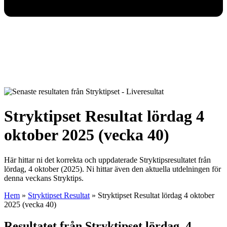
Stryktipset Resultat lördag 4
oktober 2025 (vecka 40)
Här hittar ni det korrekta och uppdaterade Stryktipsresultatet från
lördag, 4 oktober (2025). Ni hittar även den aktuella utdelningen för
denna veckans Stryktips.
Hem
»
Stryktipset Resultat
»
Stryktipset Resultat lördag 4 oktober
2025 (vecka 40)
Resultatet från Stryktipset
lördag, 4