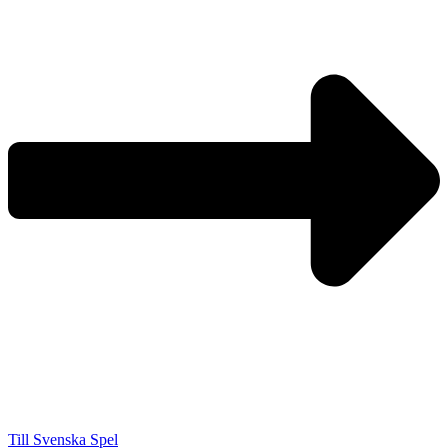
Till Svenska Spel