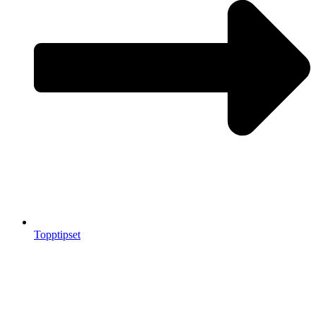
Topptipset