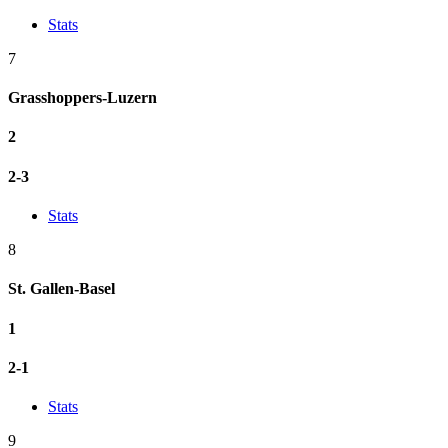
Stats
7
Grasshoppers-Luzern
2
2-3
Stats
8
St. Gallen-Basel
1
2-1
Stats
9