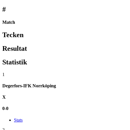
#
Match
Tecken
Resultat
Statistik
1
Degerfors-IFK Norrköping
X
0-0
Stats
2