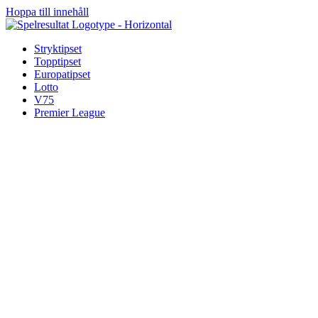
Hoppa till innehåll
Stryktipset
Topptipset
Europatipset
Lotto
V75
Premier League