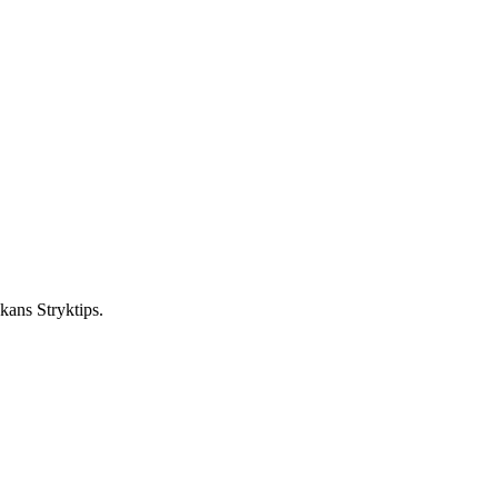
ckans Stryktips.