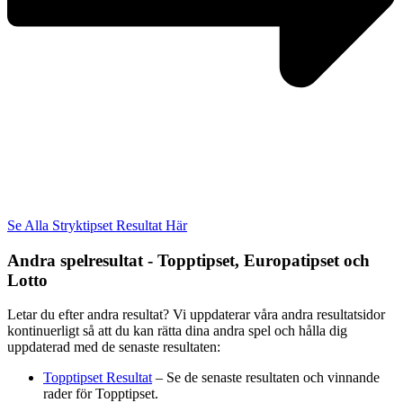
Se Alla Stryktipset Resultat Här
Andra spelresultat - Topptipset, Europatipset och
Lotto
Letar du efter andra resultat? Vi uppdaterar våra andra resultatsidor
kontinuerligt så att du kan rätta dina andra spel och hålla dig
uppdaterad med de senaste resultaten:
Topptipset Resultat
– Se de senaste resultaten och vinnande
rader för Topptipset.