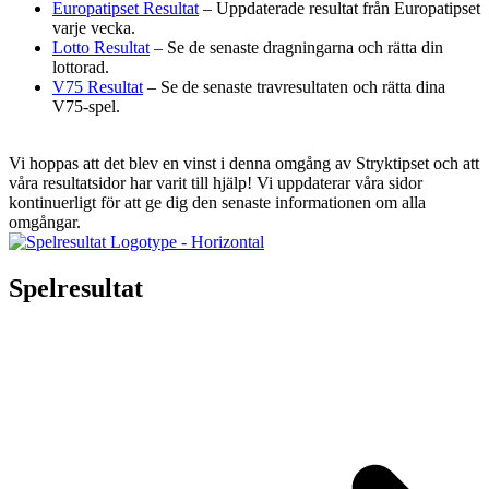
Europatipset Resultat
– Uppdaterade resultat från Europatipset
varje vecka.
Lotto Resultat
– Se de senaste dragningarna och rätta din
lottorad.
V75 Resultat
– Se de senaste travresultaten och rätta dina
V75-spel.
Vi hoppas att det blev en vinst i denna omgång av Stryktipset och att
våra resultatsidor har varit till hjälp! Vi uppdaterar våra sidor
kontinuerligt för att ge dig den senaste informationen om alla
omgångar.
Spelresultat