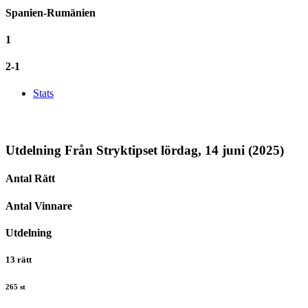
Spanien-Rumänien
1
2-1
Stats
Utdelning Från Stryktipset
lördag, 14 juni (2025)
Antal Rätt
Antal Vinnare
Utdelning
13 rätt
265
st