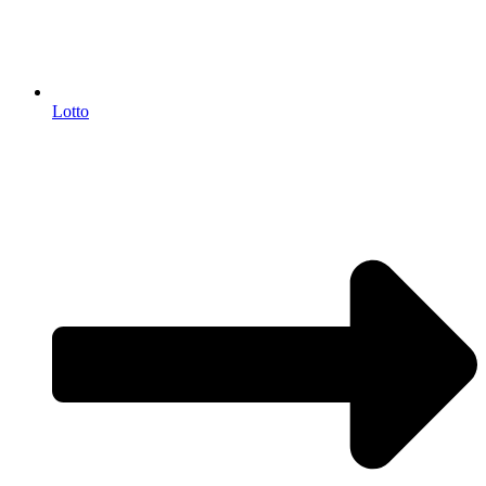
Lotto