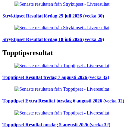
Stryktipset Resultat lördag 25 juli 2026 (vecka 30)
Stryktipset Resultat lördag 18 juli 2026 (vecka 29)
Topptipsresultat
Topptipset Resultat fredag 7 augusti 2026 (vecka 32)
Topptipset Extra Resultat torsdag 6 augusti 2026 (vecka 32)
Topptipset Resultat onsdag 5 augusti 2026 (vecka 32)