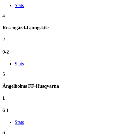
Stats
4
Rosengård-Ljungskile
2
0-2
Stats
5
Ängelholms FF-Husqvarna
1
6-1
Stats
6