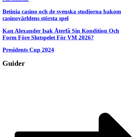
Betinia casino och de svenska studiorna bakom
casinovärldens största spel
Kan Alexander Isak Återfå Sin Kondition Och
Form Före Slutspelet För VM 2026?
Presidents Cup 2024
Guider