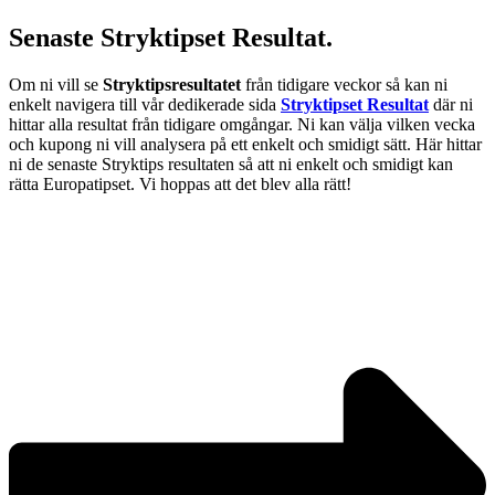
Senaste Stryktipset Resultat.
Om ni vill se
Stryktipsresultatet
från tidigare veckor så kan ni
enkelt navigera till vår dedikerade sida
Stryktipset Resultat
där ni
hittar alla resultat från tidigare omgångar. Ni kan välja vilken vecka
och kupong ni vill analysera på ett enkelt och smidigt sätt. Här hittar
ni de senaste Stryktips resultaten så att ni enkelt och smidigt kan
rätta Europatipset. Vi hoppas att det blev alla rätt!