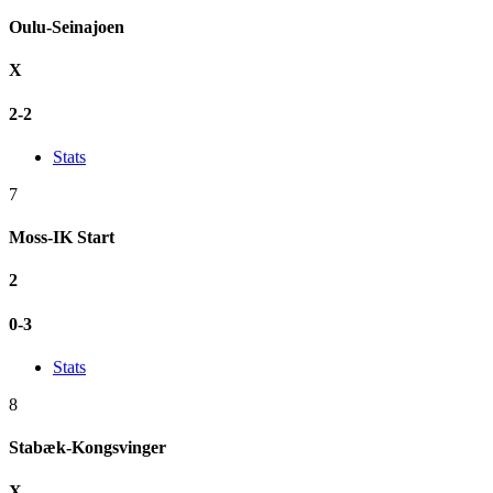
Oulu-Seinajoen
X
2-2
Stats
7
Moss-IK Start
2
0-3
Stats
8
Stabæk-Kongsvinger
X