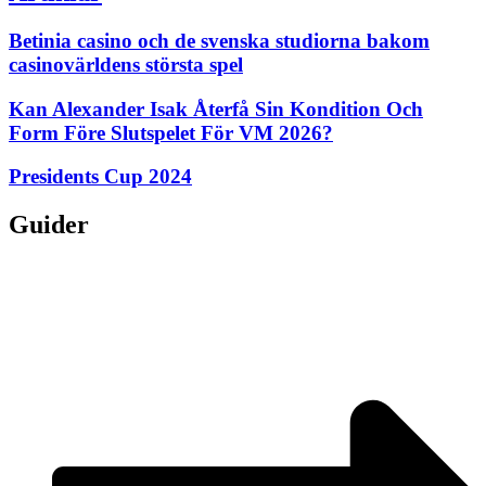
Betinia casino och de svenska studiorna bakom
casinovärldens största spel
Kan Alexander Isak Återfå Sin Kondition Och
Form Före Slutspelet För VM 2026?
Presidents Cup 2024
Guider