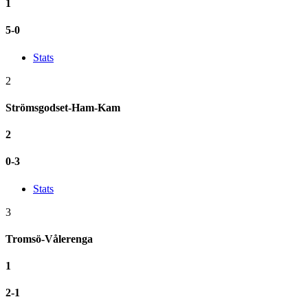
1
5-0
Stats
2
Strömsgodset-Ham-Kam
2
0-3
Stats
3
Tromsö-Vålerenga
1
2-1