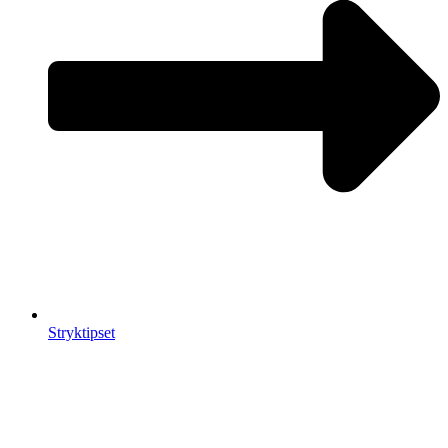
Stryktipset