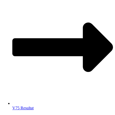
V75 Resultat