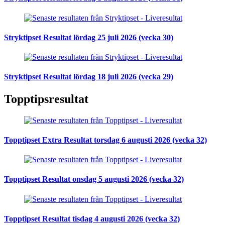
Stryktipset Resultat lördag 25 juli 2026 (vecka 30)
Stryktipset Resultat lördag 18 juli 2026 (vecka 29)
Topptipsresultat
Topptipset Extra Resultat torsdag 6 augusti 2026 (vecka 32)
Topptipset Resultat onsdag 5 augusti 2026 (vecka 32)
Topptipset Resultat tisdag 4 augusti 2026 (vecka 32)