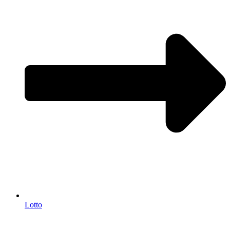
Lotto