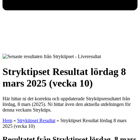
Stryktipset Resultat lördag 8
mars 2025 (vecka 10)
Här hittar ni det korrekta och uppdaterade Stryktipsresultatet från
lördag, 8 mars (2025). Ni hittar även den aktuella utdelningen för
denna veckans Stryktips.
Hem
»
Stryktipset Resultat
»
Stryktipset Resultat lördag 8 mars
2025 (vecka 10)
Resultatet från Stryktipset
lördag, 8 mars