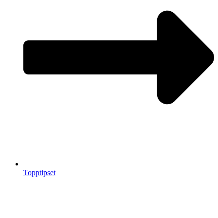
Topptipset