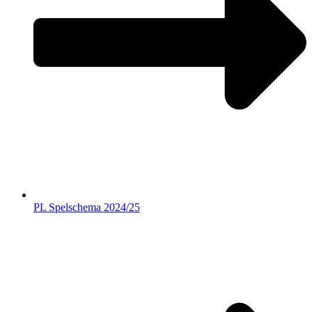
PL Spelschema 2024/25