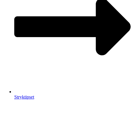
Stryktipset