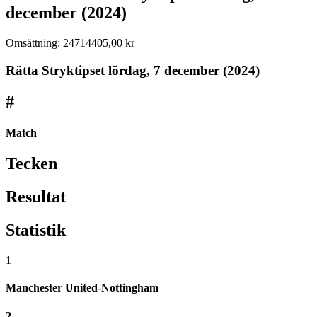
december (2024)
Omsättning:
24714405,00
kr
Rätta Stryktipset
lördag, 7 december (2024)
#
Match
Tecken
Resultat
Statistik
1
Manchester United-Nottingham
2