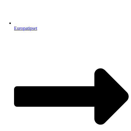
Europatipset