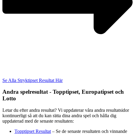
Se Alla Stryktipset Resultat Här
Andra spelresultat - Topptipset, Europatipset och
Lotto
Letar du efter andra resultat? Vi uppdaterar våra andra resultatsidor
kontinuerligt så att du kan rätta dina andra spel och hålla dig
uppdaterad med de senaste resultaten:
Topptipset Resultat
– Se de senaste resultaten och vinnande