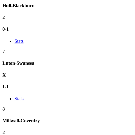
Hull-Blackburn
2
0-1
Stats
7
Luton-Swansea
X
1-1
Stats
8
Millwall-Coventry
2