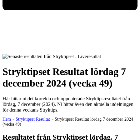
Stryktipset Resultat lördag 7
december 2024 (vecka 49)
Här hittar ni det korrekta och uppdaterade Stryktipsresultatet från
lördag, 7 december (2024). Ni hittar även den aktuella utdelningen
för denna veckans Stryktips.
Hem
»
Stryktipset Resultat
»
Stryktipset Resultat lördag 7 december 2024
(vecka 49)
Resultatet från Stryktipset
lördag, 7