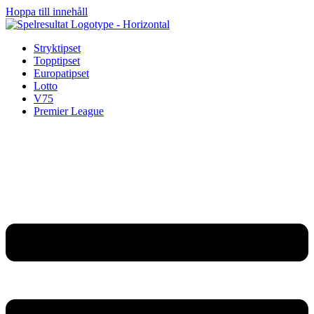
Hoppa till innehåll
Stryktipset
Topptipset
Europatipset
Lotto
V75
Premier League