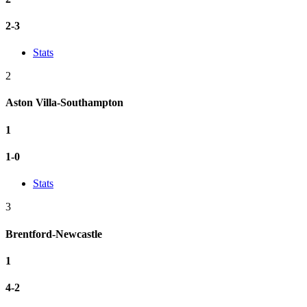
2-3
Stats
2
Aston Villa-Southampton
1
1-0
Stats
3
Brentford-Newcastle
1
4-2