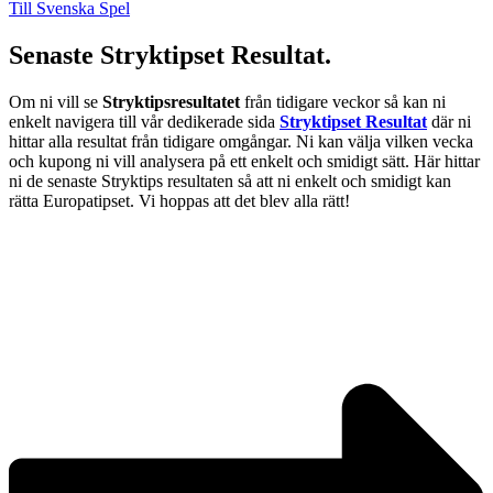
Till Svenska Spel
Senaste Stryktipset Resultat.
Om ni vill se
Stryktipsresultatet
från tidigare veckor så kan ni
enkelt navigera till vår dedikerade sida
Stryktipset Resultat
där ni
hittar alla resultat från tidigare omgångar. Ni kan välja vilken vecka
och kupong ni vill analysera på ett enkelt och smidigt sätt. Här hittar
ni de senaste Stryktips resultaten så att ni enkelt och smidigt kan
rätta Europatipset. Vi hoppas att det blev alla rätt!