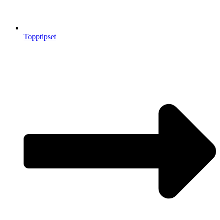
Topptipset