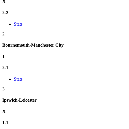
X
2-2
Stats
2
Bournemouth-Manchester City
1
2-1
Stats
3
Ipswich-Leicester
X
1-1