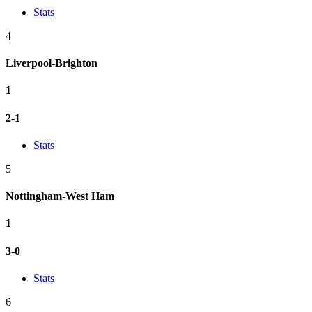
Stats
4
Liverpool-Brighton
1
2-1
Stats
5
Nottingham-West Ham
1
3-0
Stats
6