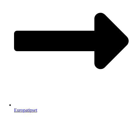
Europatipset