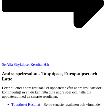
Se Alla Stryktipset Resultat Här
Andra spelresultat - Topptipset, Europatipset och
Lotto
Letar du efter andra resultat? Vi uppdaterar våra andra resultatsidor
kontinuerligt så att du kan rätta dina andra spel och hålla dig
uppdaterad med de senaste resultaten:
Topptipset Resultat
– Se de senaste resultaten och vinnande