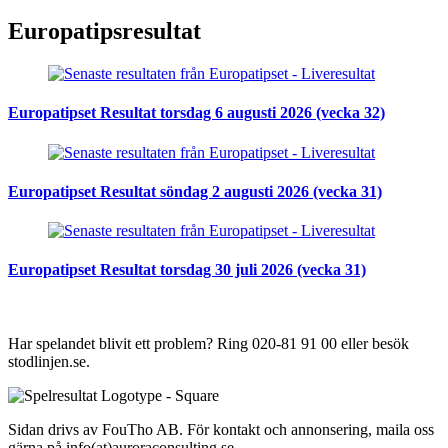
Europatipsresultat
Europatipset Resultat torsdag 6 augusti 2026 (vecka 32)
Europatipset Resultat söndag 2 augusti 2026 (vecka 31)
Europatipset Resultat torsdag 30 juli 2026 (vecka 31)
Har spelandet blivit ett problem? Ring 020-81 91 00 eller besök
stodlinjen.se.
Sidan drivs av FouTho AB. För kontakt och annonsering, maila oss
gärna på info(at)auroraconsulting.se