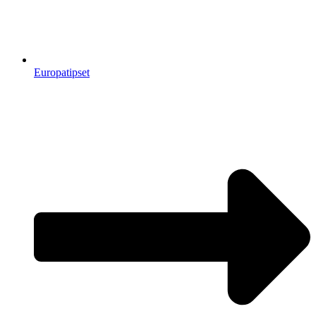
Europatipset