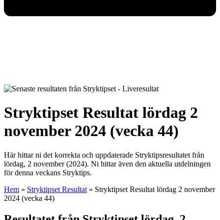
Stryktipset Resultat lördag 2
november 2024 (vecka 44)
Här hittar ni det korrekta och uppdaterade Stryktipsresultatet från
lördag, 2 november (2024). Ni hittar även den aktuella utdelningen
för denna veckans Stryktips.
Hem
»
Stryktipset Resultat
»
Stryktipset Resultat lördag 2 november
2024 (vecka 44)
Resultatet från Stryktipset
lördag, 2