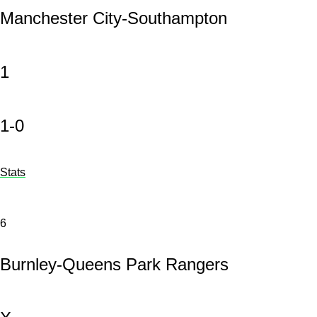
Manchester City-Southampton
1
1-0
Stats
6
Burnley-Queens Park Rangers