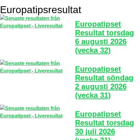
Europatipsresultat
Europatipset
Resultat torsdag
6 augusti 2026
(vecka 32)
Europatipset
Resultat söndag
2 augusti 2026
(vecka 31)
Europatipset
Resultat torsdag
30 juli 2026