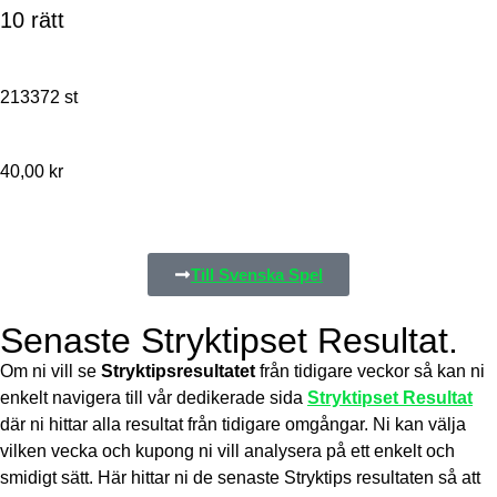
10 rätt
213372
st
40,00
kr
Till Svenska Spel
Senaste Stryktipset Resultat.
Om ni vill se
Stryktipsresultatet
från tidigare veckor så kan ni
enkelt navigera till vår dedikerade sida
Stryktipset Resultat
där ni hittar alla resultat från tidigare omgångar. Ni kan välja
vilken vecka och kupong ni vill analysera på ett enkelt och
smidigt sätt. Här hittar ni de senaste Stryktips resultaten så att