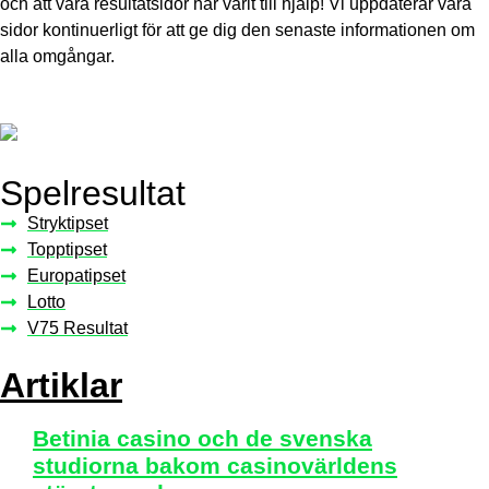
och att våra resultatsidor har varit till hjälp! Vi uppdaterar våra
sidor kontinuerligt för att ge dig den senaste informationen om
alla omgångar.
Spelresultat
Stryktipset
Topptipset
Europatipset
Lotto
V75 Resultat
Artiklar
Betinia casino och de svenska
studiorna bakom casinovärldens