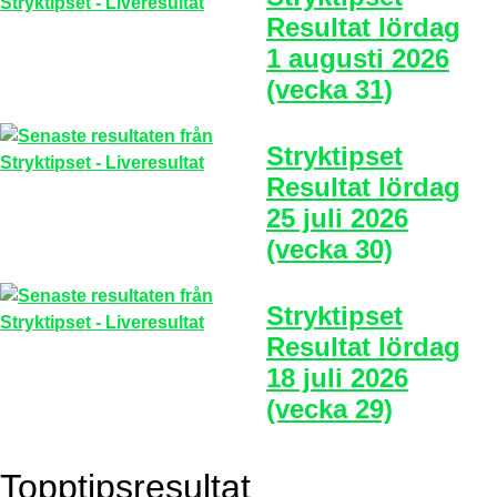
Resultat lördag
1 augusti 2026
(vecka 31)
Stryktipset
Resultat lördag
25 juli 2026
(vecka 30)
Stryktipset
Resultat lördag
18 juli 2026
(vecka 29)
Topptipsresultat