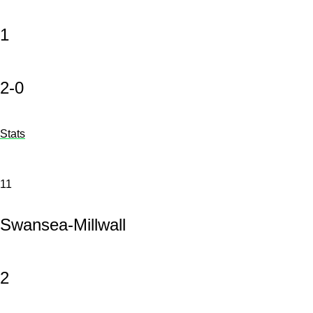
1
2-0
Stats
11
Swansea-Millwall
2