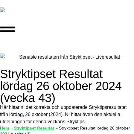
Stryktipset Resultat
lördag 26 oktober 2024
(vecka 43)
Här hittar ni det korrekta och uppdaterade Stryktipsresultatet
från lördag, 26 oktober (2024). Ni hittar även den aktuella
utdelningen för denna veckans Stryktips.
Hem
»
Stryktipset Resultat
»
Stryktipset Resultat lördag 26 oktober