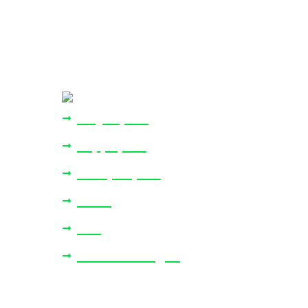
Stryktipset
Topptipset
Europatipset
Lotto
V75
Premier League