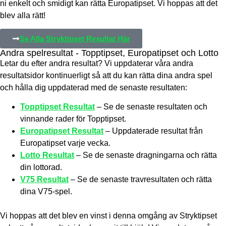
ni enkelt och smidigt kan rätta Europatipset. Vi hoppas att det
blev alla rätt!
Se Alla Stryktipset Resultat Här
Andra spelresultat - Topptipset, Europatipset och Lotto
Letar du efter andra resultat? Vi uppdaterar våra andra
resultatsidor kontinuerligt så att du kan rätta dina andra spel
och hålla dig uppdaterad med de senaste resultaten:
Topptipset Resultat
– Se de senaste resultaten och
vinnande rader för Topptipset.
Europatipset Resultat
– Uppdaterade resultat från
Europatipset varje vecka.
Lotto Resultat
– Se de senaste dragningarna och rätta
din lottorad.
V75 Resultat
– Se de senaste travresultaten och rätta
dina V75-spel.
Vi hoppas att det blev en vinst i denna omgång av Stryktipset