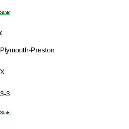
Stats
8
Plymouth-Preston
X
3-3
Stats