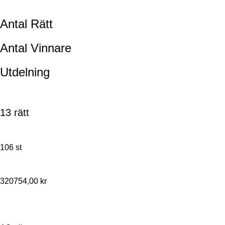
Antal Rätt
Antal Vinnare
Utdelning
13 rätt
106
st
320754,00
kr