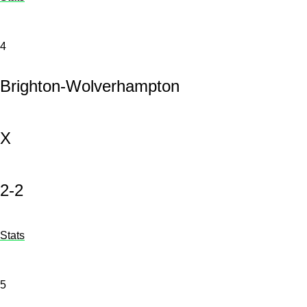
4
Brighton-Wolverhampton
X
2-2
Stats
5