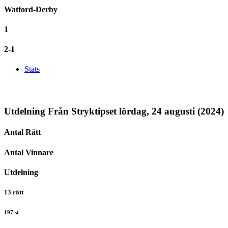
Watford-Derby
1
2-1
Stats
Utdelning Från Stryktipset
lördag, 24 augusti (2024)
Antal Rätt
Antal Vinnare
Utdelning
13 rätt
197
st