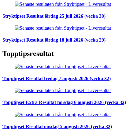
Stryktipset Resultat lördag 25 juli 2026 (vecka 30)
Stryktipset Resultat lördag 18 juli 2026 (vecka 29)
Topptipsresultat
Topptipset Resultat fredag 7 augusti 2026 (vecka 32)
Topptipset Extra Resultat torsdag 6 augusti 2026 (vecka 32)
Topptipset Resultat onsdag 5 augusti 2026 (vecka 32)