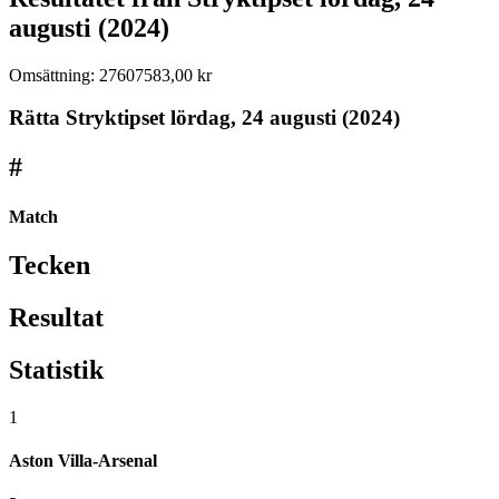
augusti (2024)
Omsättning:
27607583,00
kr
Rätta Stryktipset
lördag, 24 augusti (2024)
#
Match
Tecken
Resultat
Statistik
1
Aston Villa-Arsenal