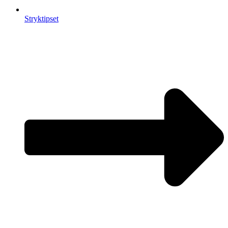
Stryktipset