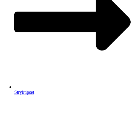
Stryktipset