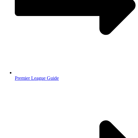
Premier League Guide