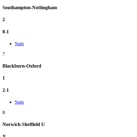
Southampton-Nottingham
2
0-1
Stats
7
Blackburn-Oxford
1
2-1
Stats
8
Norwich-Sheffield U
X