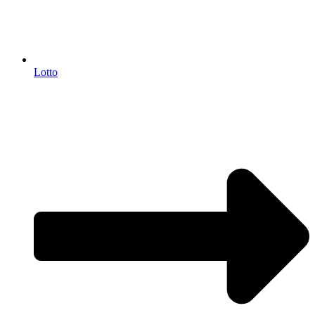
Lotto