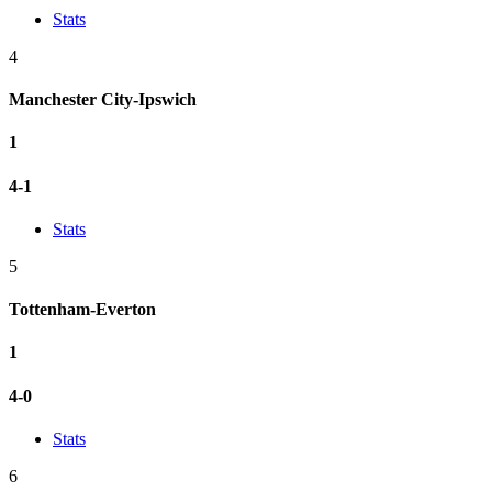
Stats
4
Manchester City-Ipswich
1
4-1
Stats
5
Tottenham-Everton
1
4-0
Stats
6