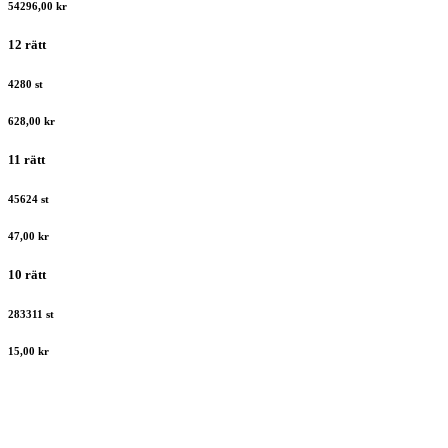
54296,00
kr
12 rätt
4280
st
628,00
kr
11 rätt
45624
st
47,00
kr
10 rätt
283311
st
15,00
kr