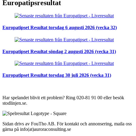
Europatipsresultat
Europatipset Resultat torsdag 6 augusti 2026 (vecka 32)
Europatipset Resultat söndag 2 augusti 2026 (vecka 31)
Europatipset Resultat torsdag 30 juli 2026 (vecka 31)
Har spelandet blivit ett problem? Ring 020-81 91 00 eller besök
stodlinjen.se.
Sidan drivs av FouTho AB. För kontakt och annonsering, maila oss
gärna på info(at)auroraconsulting.se