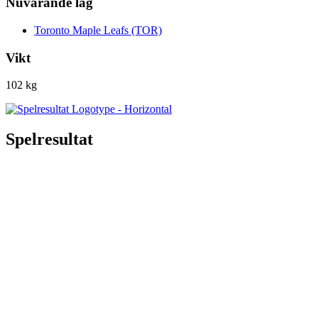
Nuvarande lag
Toronto Maple Leafs (TOR)
Vikt
102 kg
Spelresultat