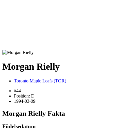
Morgan Rielly
Toronto Maple Leafs (TOR)
#44
Position: D
1994-03-09
Morgan Rielly Fakta
Födelsedatum