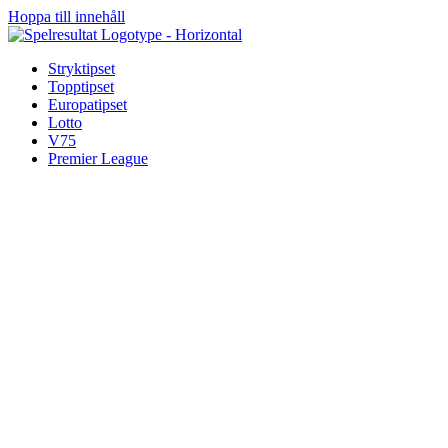
Hoppa till innehåll
Stryktipset
Topptipset
Europatipset
Lotto
V75
Premier League